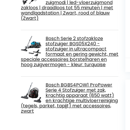
zuigmodi | led-vloerzuigmond
zakloos | draadloos tot 55 minuten | met
wandlaadstation | Zwart, rood of blauw
(Zwart)
Bosch Serie 2 stofzakloze
stofzuiger BGS05X240 -
stofzuiger in ultracompact
formaat en gering gewicht, met
speciale accessoires borstelharen en
hoog zuigvermogen - kleur: turquoise
Bosch BGBS4POW1 ProPower
Serie 4 Stofzuiger met zak,
krachtig apparaat (850 watt)
en krachtige multivloerreiniging
(tegels, parket, tapijt) met accessoires,
zwart