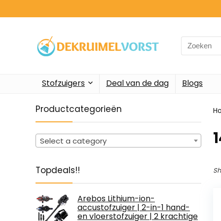
Search
for:
Stofzuigers
Deal van de dag
Blogs
Productcategorieën
H
‎
Select a category
Topdeals!!
Sh
Arebos Lithium-ion-
accustofzuiger | 2-in-1 hand-
en vloerstofzuiger | 2 krachtige