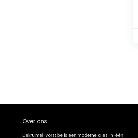
Over ons
Dekruimel-Vorst.be is een moderne alles-in-één