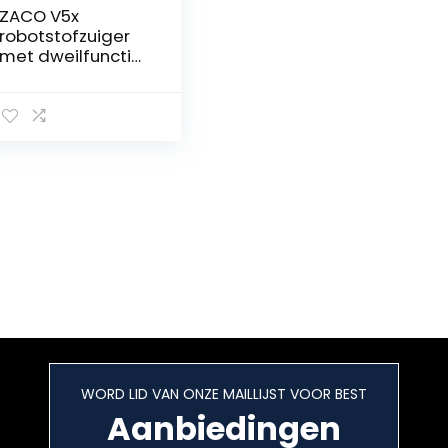
gebruikt om
ZACO V5x
beperkte
robotstofzuiger
gebieden in te
met dweilfunctie,
stellen,Vegen en
met Wi-Fi, app en
dweilen tegelijk
Alexa bediening,
automatische
stofzuigrobot, 2-
in-1 nat dweilen
tot 180 m² of
stofzuigen, voor
dierenharen, met
oplaadstation,
Bronze Brown
WORD LID VAN ONZE MAILLIJST VOOR BEST
Aanbiedingen