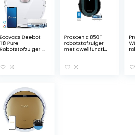
Ecovacs Deebot
Proscenic 850T
Pr
T8 Pure
robotstofzuiger
W
Robotstofzuiger &
met dweilfunctie,
ro
dweilreiniger
3000 Pa
ro
(TrueDetect 3D-
zuigvermogen op
dw
technologie –
tapijten en harde
st
Intelligente
vloeren,robotstof
m
objectvermijding,
zuiger, Alexa &
la
nauwkeurige dTof
Google Home &
Al
lasernavigatie,
app-bediening,
H
180 minuten,
robotstofzuiger
be
volledig
met dweilfunctie,
aanpassen
magneetband
schoon,
voor
tapijtdetectie,
begrenzing,Magn
WIFI / Alexa / APP)
etische strips
kunnen worden