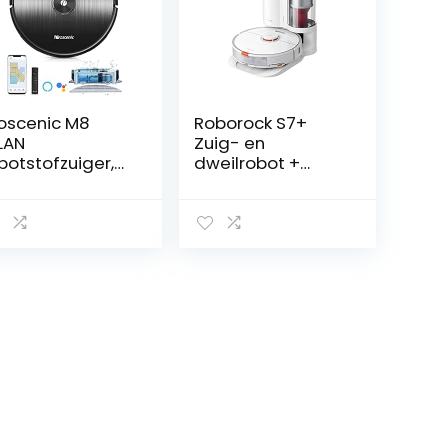
oscenic M8
Roborock S7+
LAN
Zuig- en
botstofzuiger,
dweilrobot +
bot met
afzuigstation
eilfunctie,
(zuigvermogen
ofzuiger robot
2500 Pa, 180
et
minuten
sernavigatie,
batterijduur, 470
exa- en Google
ml stofreservoir,
ome & App-
300 ml watertank,
sturing
geluids-/auto-
lifting-
dweiltechnologie,
app-/spraakbest
uring), wit