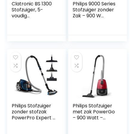
Clatronic BS 1300
Philips 9000 Series
Stofzuiger, 5-
Stofzuiger zonder
voudig
Zak – 900 W
microfiltersystee
Vermogen, Voor
m, roestvrijstalen
Elk Vloertype met
telescopische buis,
H13-Allergiefilter
schakelbare
en Triactive Ultra-
vloerborstel,
Mondstuk
draaggreep, wit
(Xb9154/09)
Philips Stofzuiger
Philips Stofzuiger
zonder stofzak
met zak PowerGo
PowerPro Expert –
– 900 Watt –
900 watt –
Actieradius van 9
Krachtige reiniging
meter – Met