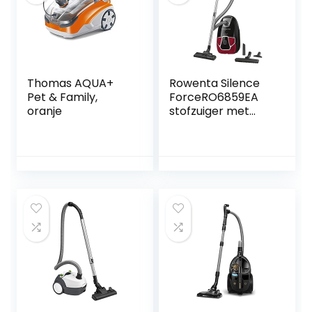
Thomas AQUA+
Rowenta Silence
Pet & Family,
ForceRO6859EA
oranje
stofzuiger met
zak,4,5
Liter,zwart/rood