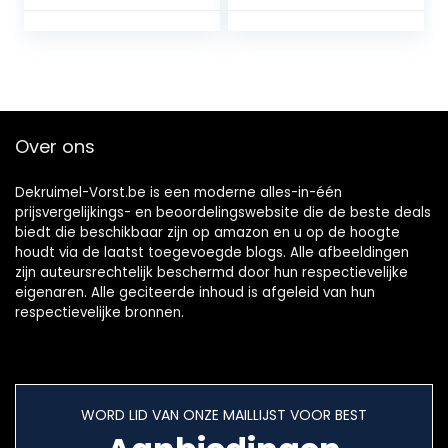
– Filtert fijnstof –
allergiefilter –
Alle vloertypen –
Geschikt voor alle
Ideaal voor
vloeren –
mensen met
Stofcapaciteit van
huisdieren –
3 liter – Instelbare
Eenvoudig te legen
zuigkracht –
stofbak –
FC8243/09
Over ons
Meerkleurig –
FC9745/09
Dekruimel-Vorst.be is een moderne alles-in-één
prijsvergelijkings- en beoordelingswebsite die de beste deals
biedt die beschikbaar zijn op amazon en u op de hoogte
houdt via de laatst toegevoegde blogs. Alle afbeeldingen
zijn auteursrechtelijk beschermd door hun respectievelijke
eigenaren. Alle geciteerde inhoud is afgeleid van hun
respectievelijke bronnen.
WORD LID VAN ONZE MAILLIJST VOOR BEST