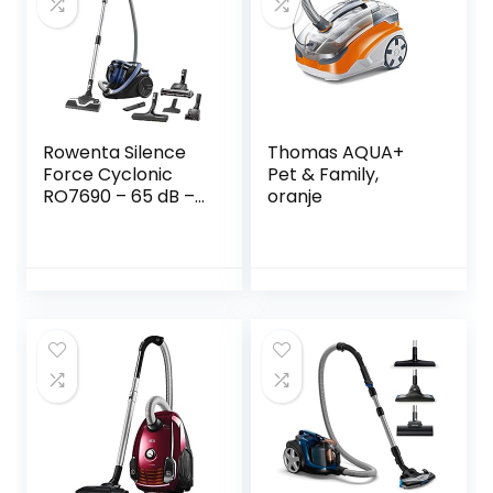
Rowenta Silence
Thomas AQUA+
Force Cyclonic
Pet & Family,
RO7690 – 65 dB –
oranje
Animal Kit – Zeer
stil 65dB(A)-
Innovatieve Power
Air borstel – Filtert
99,98% – 2,5L
stofzak – Ergo
Comfort
handgreep