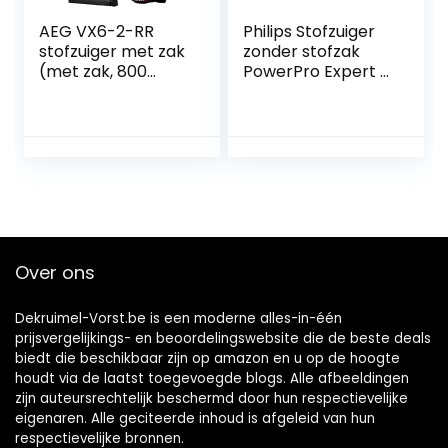
AEG VX6-2-RR
Philips Stofzuiger
stofzuiger met zak
zonder stofzak
(met zak, 800
PowerPro Expert –
watt, 9 m
900 watt –
actieradius, zachte
Krachtige reiniging
wielen, 3,5 liter
– Filtert fijnstof –
stofzuigerzak,wasb
Alle vloertypen –
aar Hygiënefilter™
Ideaal voor
H12 plus filter)
mensen met
rood
huisdieren –
Eenvoudig te legen
stofbak –
Over ons
Meerkleurig –
FC9745/09
Dekruimel-Vorst.be is een moderne alles-in-één
prijsvergelijkings- en beoordelingswebsite die de beste deals
biedt die beschikbaar zijn op amazon en u op de hoogte
houdt via de laatst toegevoegde blogs. Alle afbeeldingen
zijn auteursrechtelijk beschermd door hun respectievelijke
eigenaren. Alle geciteerde inhoud is afgeleid van hun
respectievelijke bronnen.