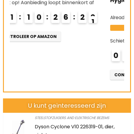
Hygiënische Filter E12, Zwart
Schi
0
Already Sold:
21
Available:
31
68 %
CO
Schiet op! Aanbieding loopt binnenkort af
0
2
1
0
2
6
1
9
2
0
CONTROLEER OP AMAZON
U kunt geïnteresseerd zijn
STEELSTOFZUIGERS AND ELEKTRISCHE BEZEMS
Dyson Cyclone V10 226319-01, dier,