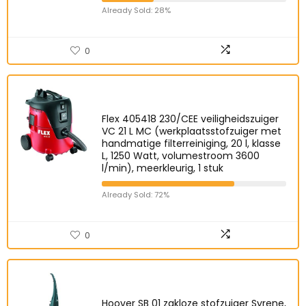
Already Sold: 28%
0
Flex 405418 230/CEE veiligheidszuiger
VC 21 L MC (werkplaatsstofzuiger met
handmatige filterreiniging, 20 l, klasse
L, 1250 Watt, volumestroom 3600
l/min), meerkleurig, 1 stuk
Already Sold: 72%
0
Hoover SB 01 zakloze stofzuiger Syrene,