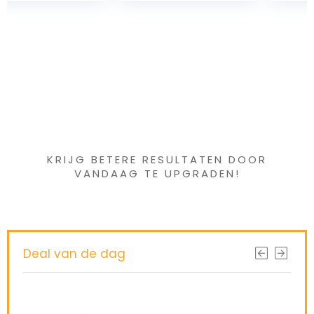
afneembare accu
RH6821WO
Iets interessants
gevonden ?
KRIJG BETERE RESULTATEN DOOR
VANDAAG TE UPGRADEN!
Deal van de dag