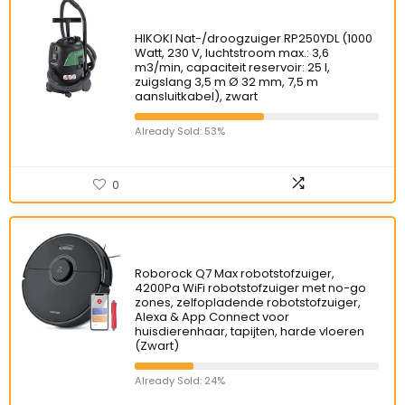
HIKOKI Nat-/droogzuiger RP250YDL (1000
Watt, 230 V, luchtstroom max.: 3,6
m3/min, capaciteit reservoir: 25 l,
zuigslang 3,5 m Ø 32 mm, 7,5 m
aansluitkabel), zwart
Already Sold: 53%
0
Roborock Q7 Max robotstofzuiger,
4200Pa WiFi robotstofzuiger met no-go
zones, zelfopladende robotstofzuiger,
Alexa & App Connect voor
huisdierenhaar, tapijten, harde vloeren
(Zwart)
Already Sold: 24%