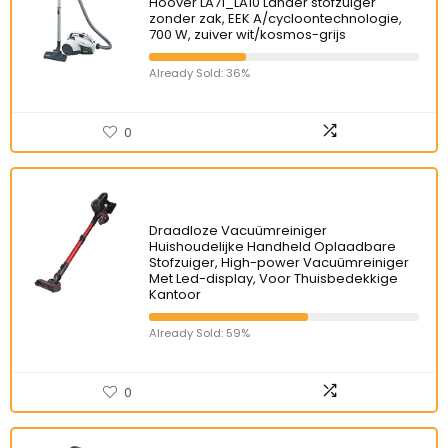
Hoover LA71_LA10 Lander stofzuiger
zonder zak, EEK A/cycloontechnologie,
700 W, zuiver wit/kosmos-grijs
Already Sold: 36%
0
Draadloze Vacuümreiniger
Huishoudelijke Handheld Oplaadbare
Stofzuiger, High-power Vacuümreiniger
Met Led-display, Voor Thuisbedekkige
Kantoor
Already Sold: 59%
0