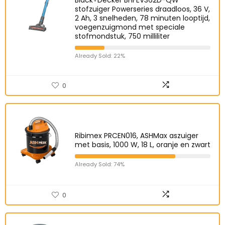
Black+Decker BHFEV362D-QW
stofzuiger Powerseries draadloos, 36 V,
2 Ah, 3 snelheden, 78 minuten looptijd,
voegenzuigmond met speciale
stofmondstuk, 750 milliliter
Already Sold: 22%
0
Ribimex PRCEN016, ASHMax aszuiger
met basis, 1000 W, 18 L, oranje en zwart
Already Sold: 74%
0