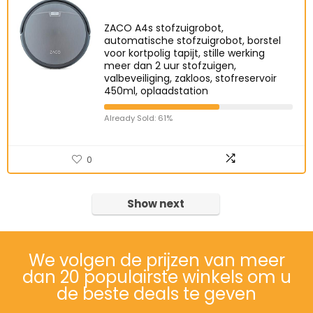
ZACO A4s stofzuigrobot,
automatische stofzuigrobot, borstel
voor kortpolig tapijt, stille werking
meer dan 2 uur stofzuigen,
valbeveiliging, zakloos, stofreservoir
450ml, oplaadstation
Already Sold: 61%
0
Show next
We volgen de prijzen van meer
dan 20 populairste winkels om u
de beste deals te geven