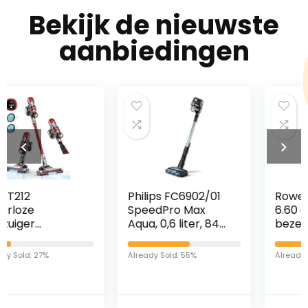
Bekijk de nieuwste
aanbiedingen
Philips FC6902/01
Rowenta X-PERT
SpeedPro Max
6.60 draadloze
Aqua, 0,6 liter, 84
bezemstofzuiger,
decibel, kunststof
snelheidsinstelling
en voor
Already Sold: 55%
Already Sold: 94%
vloer/oppervlak,
automatische”Boo
st”, tot 45 minuten
looptijd,