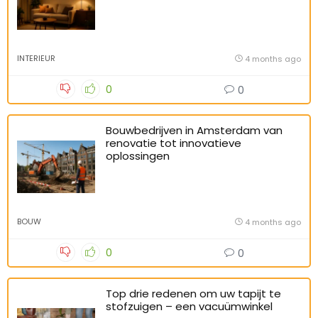
INTERIEUR
4 months ago
0
0
Bouwbedrijven in Amsterdam van
renovatie tot innovatieve
oplossingen
BOUW
4 months ago
0
0
Top drie redenen om uw tapijt te
stofzuigen – een vacuümwinkel