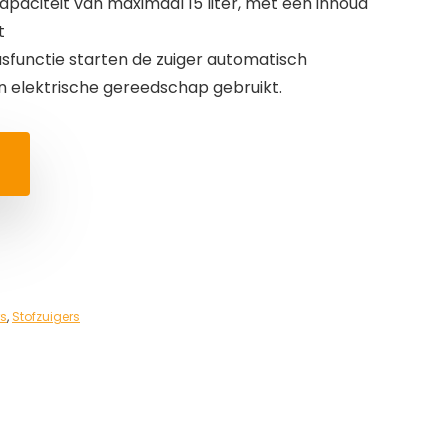
apaciteit van maximaal 15 liter, met een inhoud
t
sfunctie starten de zuiger automatisch
n elektrische gereedschap gebruikt.
rs
,
Stofzuigers