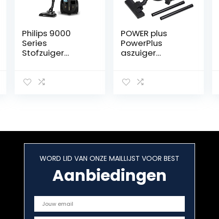
Philips 9000
POWER plus
Series
PowerPlus
Stofzuiger
aszuiger
zonder Zak –
POWX308, zwart,
900 W
20 liter
Vermogen, Voor
Elk Vloertype
met H13-
Allergiefilter en
Triactive Ultra-
Mondstuk
(Xb9154/09)
WORD LID VAN ONZE MAILLIJST VOOR BEST
Aanbiedingen