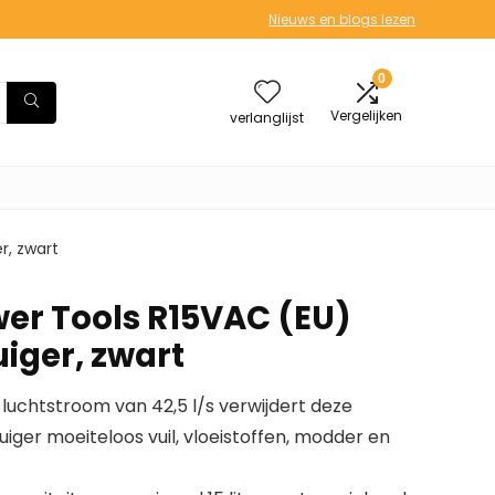
Nieuws en blogs lezen
0
Vergelijken
verlanglijst
r, zwart
wer Tools R15VAC (EU)
iger, zwart
uchtstroom van 42,5 l/s verwijdert deze
iger moeiteloos vuil, vloeistoffen, modder en