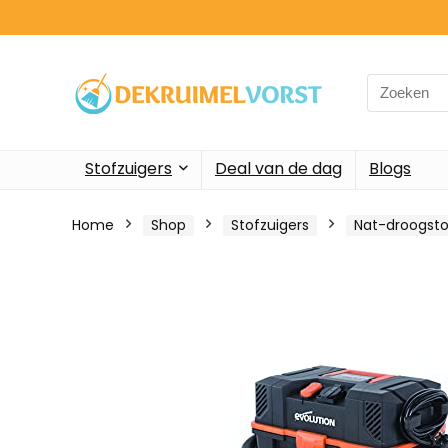
Search
for:
Stofzuigers
Deal van de dag
Blogs
Home
Shop
Stofzuigers
Nat-droogsto