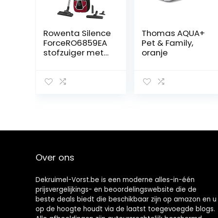
Rowenta Silence
Thomas AQUA+
ForceRO6859EA
Pet & Family,
stofzuiger met
oranje
zak,4,5
Liter,zwart/rood
Over ons
Dekruimel-Vorst.be is een moderne alles-in-één
prijsvergelijkings- en beoordelingswebsite die de
beste deals biedt die beschikbaar zijn op amazon en u
op de hoogte houdt via de laatst toegevoegde blogs.