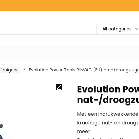
All categories
fzuigers
Evolution Power Tools R15VAC (EU) nat-/droogzuige
Evolution Po
nat-/droogzu
Met een indrukwekkende l
krachtige nat- en droogzu
meer