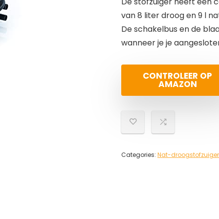
De stofzuiger heeft een c
van 8 liter droog en 9 l na
De schakelbus en de blaa
wanneer je je aangeslote
CONTROLEER OP
AMAZON
Categories:
Nat-droogstofzuige