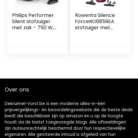
Philips Performer
Rowenta Silence
Silent stofzuiger
ForceRO6859EA
met zak – 750 W,
stofzuiger met
TriActive+-LED-
zak,4,5
mondstuk, turbo-
Liter,zwart/rood
miniborstel, met
allergiefilter
(FC8787/09)
Over ons
Dekruimel-Vorst.be is een moderne alles-in-één
prijsvergelijkings- en beoordelingswebsite die de beste deals
biedt die beschikbaar zijn op amazon en u op de hoogte
houdt via de laatst toegevoegde blogs. Alle afbeeldingen
zijn auteursrechtelijk beschermd door hun respectievelijke
eigenaren. Alle geciteerde inhoud is afgeleid van hun