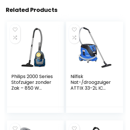
Related Products
Philips 2000 Series
Nilfisk
Stofzuiger zonder
Nat-/droogzuiger
Zak – 850 W
ATTIX 33-2L IC
Vermogen Met
(industriële
Super Clean
stofzuiger met
Luchtfilter en
automatische
Multifunctionele
inschakeling,
Mondstuk
softstart,
(Xb2125/09)
toerentalregeling,
reservoir 30 l,