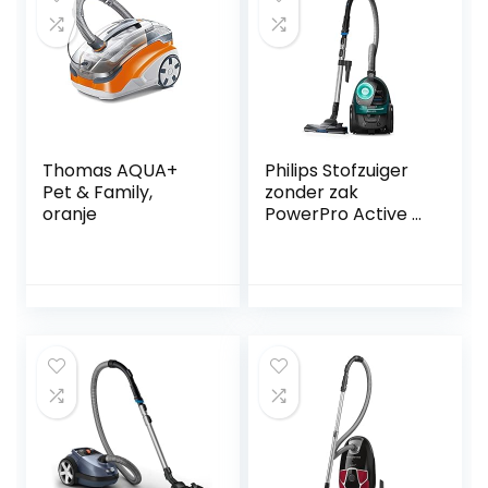
kabellengte 7,5 m,
luchthoeveelheid
4500 l/min)
107412103
Thomas AQUA+
Philips Stofzuiger
Pet & Family,
zonder zak
oranje
PowerPro Active –
750 Watt –
Actieradius van 9
meter – Eenvoudig
en hygienisch te
legen – Licht en
compact – 1.5 Liter
stofcapaciteit –
FC9555/09