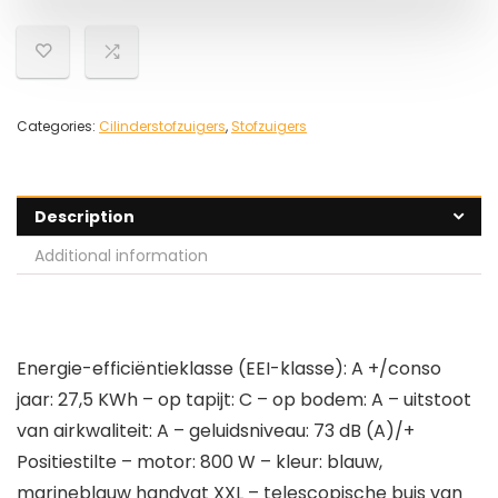
Categories:
Cilinderstofzuigers
,
Stofzuigers
Description
Additional information
Energie-efficiëntieklasse (EEI-klasse): A +/conso
jaar: 27,5 KWh – op tapijt: C – op bodem: A – uitstoot
van airkwaliteit: A – geluidsniveau: 73 dB (A)/+
Positiestilte – motor: 800 W – kleur: blauw,
marineblauw handvat XXL – telescopische buis van