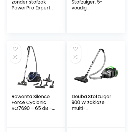
zonder stofzak
Stofzuiger, 5-
PowerPro Expert –
voudig
900 watt –
microfiltersystee
Krachtige reiniging
m, roestvrijstalen
– Filtert fijnstof –
telescopische buis,
Alle vloertypen –
schakelbare
Ideaal voor
vloerborstel,
mensen met
draaggreep, wit
huisdieren –
Eenvoudig te legen
stofbak –
Meerkleurig –
FC9745/09
Rowenta Silence
Deuba Stofzuiger
Force Cyclonic
900 W zakloze
RO7690 – 65 dB –
multi-
Animal Kit – Zeer
cycloonstofzuiger,
stil 65dB(A)-
krachtige
Innovatieve Power
volumeregelaar,
Air borstel – Filtert
wasbare HEPA-