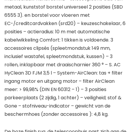
metaal, kunststof borstel universeel 2 posities (SBD
6555 3). en borstel voor vloeren met
EC-/creditcardvakken (srd20) – keuzeschakelaar, 6
posities – actieradius: 10 m met automatische
kabelwikkeling Comfort: 1 tikken is voldoende. 3
accessoires clipsés (spleetmondstuk 149 mm,
inclusief wastafel, spleetmondstuk, kussen) – 3
rollen, inklapbaar met draaischarnier 360 ° – S. AC
HyClean 3D FJM 3,5 l – System-AirClean: tas + filter
ingang motor en uitgang motor – filter AirClean
meer: > 99,98% (DIN EN 60312 – 1) – 3 posities
parkeerplaats (2 zijdig, 1 achter) – veiligheid; stof &
Gone – stofniveau-indicator – gewicht van de
beschermhoes (zonder accessoires ): 4,8 kg.
De boze finish rug, de telescoopbuis past zich aan de