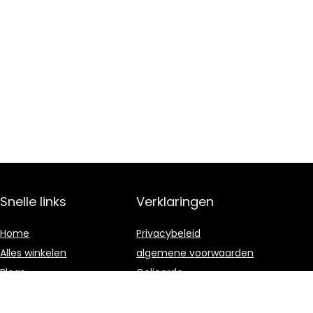
Snelle links
Verklaringen
Home
Privacybeleid
Alles winkelen
algemene voorwaarden
Blogs
Gelieerde
openbaarmaking
Onze webshops
Adverteren