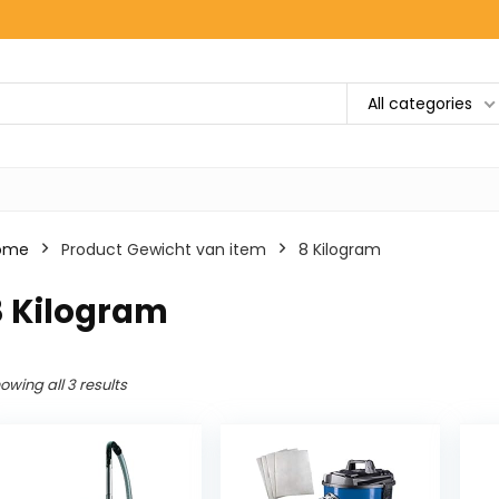
All categories
ome
Product Gewicht van item
‎8 Kilogram
8 Kilogram
owing all 3 results