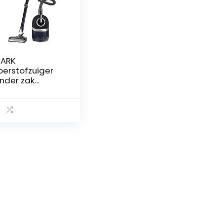
HARK
oerstofzuiger
nder zak
Z250EUT] Anti
ir Wrap,
exology,
erenhaar, blauw
 zilver