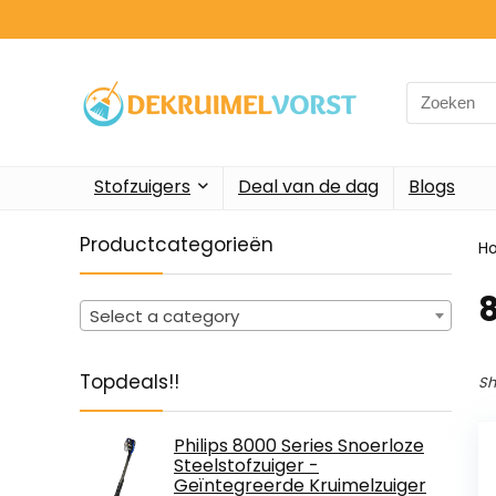
Search
for:
Stofzuigers
Deal van de dag
Blogs
Productcategorieën
H
‎
Select a category
Topdeals!!
Sh
Philips 8000 Series Snoerloze
Steelstofzuiger -
Geïntegreerde Kruimelzuiger