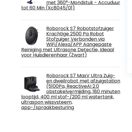
met 360°-Mondstuk - Accuduur
tot 60 Min (Xc8045/01)
Roborock S7 Robotstofzuiger
Krachtige 2500 Pa Robot
Stofzuiger Verbonden via
WiFi/Alexa/APP Aangepaste
Reiniging met Ultrasone Detectie, Ideaal
voor Huisdierenhaar (Zwart)
Roborock S7 MaxV Ultra Zuig-
en dweilrobot met afzuigstation
(5100Pa, ReactiveAI 2.0
obstakelvermijding, 180 minuten
looptijd, 400 ml stof-/200 ml watertank,
ultrasoon wissysteem,
app-/spraakbesturing