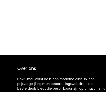
Over ons
Dekruimel-Vorst.be is een moderne alles-in-één
prijsvergelijkings- en beoordelingswebsite die de
beste deals biedt die beschikbaar zijn op amazon en u
op de hoogte houdt via de laatst toegevoegde blogs.
Alle afbeeldingen zijn auteursrechtelijk beschermd
door hun respectievelijke eigenaren. Alle geciteerde