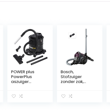
POWER plus
Bosch,
PowerPlus
Stofzuiger
aszuiger
zonder zak,
POWX308, zwart,
Bagless, Serie 2,
20 liter
Paars