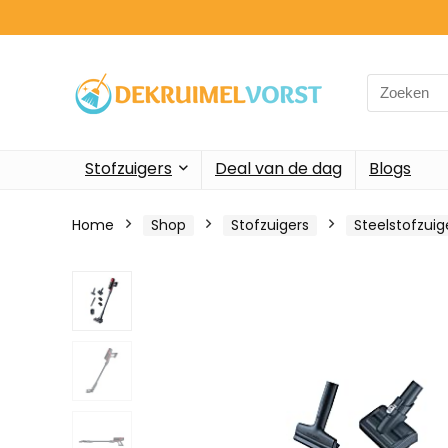
Search
for:
Stofzuigers
Deal van de dag
Blogs
Home
Shop
Stofzuigers
Steelstofzui