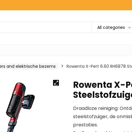
All categories
gers and elektrische bezems
Rowenta X-Pert 6.60 RH6878 Ste
Rowenta X-Pe
Steelstofzuig
Draadloze reiniging: Ont
steelstofzuiger, de onm
prestaties.