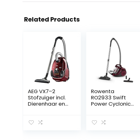
Related Products
AEG VX7–2
Rowenta
Stofzuiger incl.
RO2933 Swift
Dierenhaar en
Power Cyclonic
Turbomondstuk,
Stofzuiger
Rood
zonder zak, 750
watt,
actieradius: 7,6
m, compact