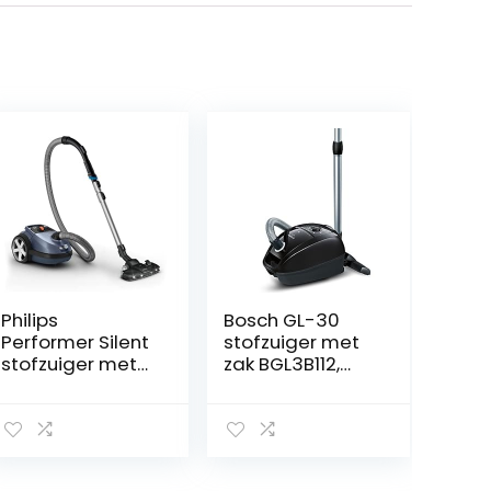
Philips
Bosch GL-30
Performer Silent
stofzuiger met
stofzuiger met
zak BGL3B112,
zak – 750 W,
sterke reiniging,
TriActive+-LED-
laag
mondstuk,
stroomverbruik,
turbo-
geschikt voor
miniborstel, met
harde vloeren,