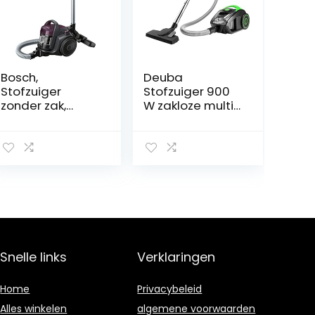
Bosch,
Deuba
Stofzuiger
Stofzuiger 900
zonder zak,
W zakloze multi-
Bagless, Serie 2,
cycloonstofzuig
Paars
er, krachtige
volumeregelaar,
wasbare HEPA-
filter, groen
Snelle links
Verklaringen
Home
Privacybeleid
Alles winkelen
algemene voorwaarden