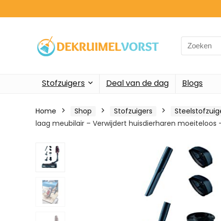
Search
for:
Stofzuigers
Deal van de dag
Blogs
Home
Shop
Stofzuigers
Steelstofzui
laag meubilair – Verwijdert huisdierharen moeiteloos