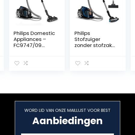
Philips Domestic
Philips
Appliances –
Stofzuiger
FC9747/09
zonder stofzak
PowerPro Expert
PowerPro Expert
7000-serie –
– 900 watt –
Stofzuiger
Krachtige
zonder zak –
reiniging – Filtert
TriActive+ LED-
fijnstof – Alle
mondstuk – Incl.
vloertypen –
Allergiefilter –
Ideaal voor
900 watt –
mensen met
Glanzend zwart
huisdieren –
Eenvoudig te
WORD LID VAN ONZE MAILLIJST VOOR BEST
legen stofbak –
Aanbiedingen
Meerkleurig –
FC9745/09