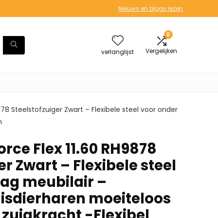
Nieuws en blogs lezen
0
Vergelijken
verlanglijst
78 Steelstofzuiger Zwart – Flexibele steel voor onder
n
rce Flex 11.60 RH9878
er Zwart – Flexibele steel
aag meubilair –
uisdierharen moeiteloos
zuigkracht -Flexibel