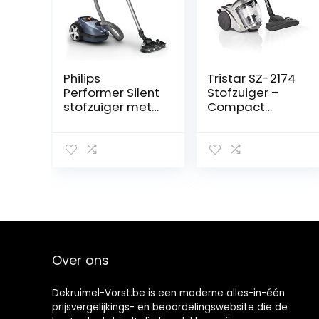
Philips
Tristar SZ-2174
Performer Silent
Stofzuiger –
stofzuiger met
Compact
zak – 750 W,
formaat –
TriActive+-LED-
Zakloos
mondstuk,
turbo-
miniborstel, met
allergiefilter
(FC8787/09)
Over ons
Dekruimel-Vorst.be is een moderne alles-in-één
prijsvergelijkings- en beoordelingswebsite die de