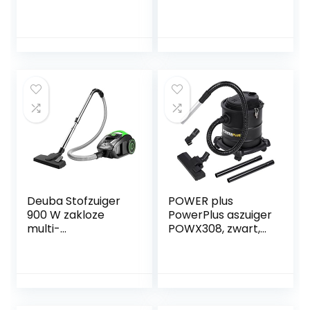
zak,4,5
Stofzuiger Zakloos,
Liter,zwart/rood
Cycloonisch 1200W
Kracht Compacte
Stofzuiger,
85000Pa
Zuigkracht, 1.5L
Capaciteit, Motor
met Laag
Geluidsniveau
76dB, HEPA-Filter,
6m kabel
Deuba Stofzuiger
POWER plus
900 W zakloze
PowerPlus aszuiger
multi-
POWX308, zwart,
cycloonstofzuiger,
20 liter
krachtige
volumeregelaar,
wasbare HEPA-
filter, groen