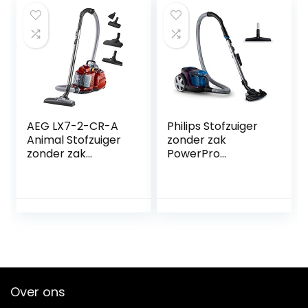
AEG LX7-2-CR-A
Philips Stofzuiger
Animal Stofzuiger
zonder zak
zonder zak
PowerPro
(zakloos,750 w,
Compact –
met zuigmondset
Compact en
voor
krachtig – 900
dierenharen,turbo
Watt vermogen –
borstel,
Met allergiefilter –
parketzuigmond,
Mondstuk reinigt in
1,4 l stofcontainer,
3 richtingen –
wasbaar Hygiene
Eenvoudig te legen
Filter, 9 m
stofbak –
Over ons
actieradius) rood
Geïntegreerde
borstel –