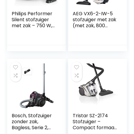
Philips Performer
AEG VX6-2-IW-5
Silent stofzuiger
stofzuiger met zak
met zak – 750 W,
(met zak, 800
TriActive+-LED-
watt, incl. 5x extra
mondstuk, turbo-
stofzakken, 9 m
miniborstel, met
actieradius, zachte
allergiefilter
wielen, 3,5 liter
(FC8787/09)
stofzuigerzak,wasb
aar Hygiene Filter)
wit
Bosch, Stofzuiger
Tristar SZ-2174
zonder zak,
Stofzuiger –
Bagless, Serie 2,
Compact formaat
Paars
– Zakloos