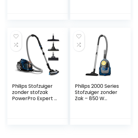
Philips Stofzuiger
Philips 2000 Series
zonder stofzak
Stofzuiger zonder
PowerPro Expert –
Zak – 850 W
900 watt –
Vermogen Met
Krachtige reiniging
Super Clean
– Filtert fijnstof –
Luchtfilter en
Alle vloertypen –
Multifunctionele
Ideaal voor
Mondstuk
mensen met
(Xb2125/09)