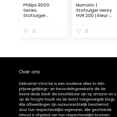
Philips 9000
Numatic |
Series
Stofzuiger Henry
Stofzuiger
HVR 200 | Kleur :
zonder Zak –
rood
900 W
Vermogen, Voor
Elk Vloertype
met H13-
Allergiefilter en
Triactive Ultra-
Mondstuk
(Xb9154/09)
Over ons
Dekruimel-Vorst.be is een moderne alles-in-één
prijsvergelijkings- en beoordelingswebsite die de
beste deals biedt die beschikbaar zijn op amazon en u
op de hoogte houdt via de laatst toegevoegde blogs.
Alle afbeeldingen zijn auteursrechtelijk beschermd
door hun respectievelijke eigenaren. Alle geciteerde
inhoud is afgeleid van hun respectievelijke bronnen.