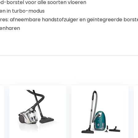
ed-borstel voor alle soorten vloeren
ten in turbo-modus
oires: afneembare handstofzuiger en geïntegreerde borste
renharen