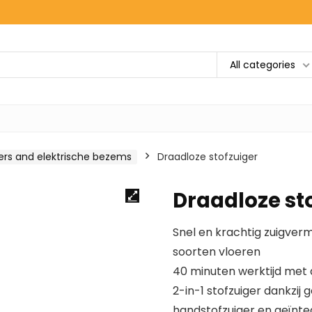
All categories
gers and elektrische bezems
Draadloze stofzuiger
Draadloze st
Snel en krachtig zuigverm
soorten vloeren
40 minuten werktijd met 
2-in-1 stofzuiger dankzi
handstofzuiger en geïnte