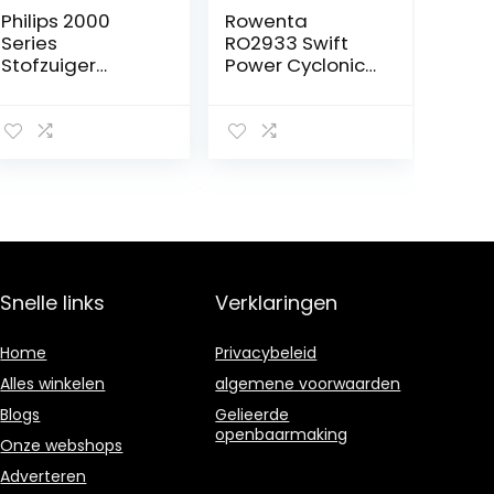
Philips 2000
Rowenta
Series
RO2933 Swift
Stofzuiger
Power Cyclonic
zonder Zak –
Stofzuiger
850 W
zonder zak, 750
Vermogen Met
watt,
Super Clean
actieradius: 7,6
Luchtfilter en
m, compact
Multifunctionele
formaat, sterke
Mondstuk
prestaties
(Xb2125/09)
dankzij Effitech-
motor,
zwart/donkerro
Snelle links
Verklaringen
od
Home
Privacybeleid
Alles winkelen
algemene voorwaarden
Blogs
Gelieerde
openbaarmaking
Onze webshops
Adverteren