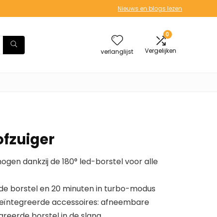
Nieuws en blogs lezen
0
Vergelijken
verlanglijst
ofzuiger
ogen dankzij de 180° led-borstel voor alle
de borstel en 20 minuten in turbo-modus
j geïntegreerde accessoires: afneembare
greerde borstel in de slang