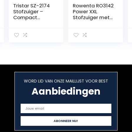
Tristar SZ-2174
Rowenta RO3142
Stofzuiger –
Power XXL
Compact
Stofzuiger met
formaat –
zak – Met XXL
Zakloos
inhoud van 4,5
liter – XXL snoer
van 8,4 meter
WORD LID VAN ONZE MAILLIJST VOOR BEST
Aanbiedingen