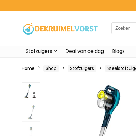
Search
for:
Stofzuigers
Deal van de dag
Blogs
Home
Shop
Stofzuigers
Steelstofzui