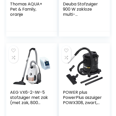
Thomas AQUA+
Deuba Stofzuiger
Pet & Family,
900 W zakloze
oranje
multi-
cycloonstofzuiger,
krachtige
volumeregelaar,
wasbare HEPA-
filter, groen
AEG VX6-2-IW-5
POWER plus
stofzuiger met zak
PowerPlus aszuiger
(met zak, 800
POWX308, zwart,
watt, incl. 5x extra
20 liter
stofzakken, 9 m