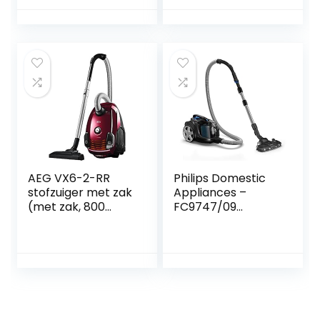
actieradius, zachte
wielen, 3,5 liter
stofzuigerzak,wasb
aar Hygiene Filter)
wit
AEG VX6-2-RR
Philips Domestic
stofzuiger met zak
Appliances –
(met zak, 800
FC9747/09
watt, 9 m
PowerPro Expert
actieradius, zachte
7000-serie –
wielen, 3,5 liter
Stofzuiger zonder
stofzuigerzak,wasb
zak – TriActive+
aar Hygiënefilter™
LED-mondstuk –
H12 plus filter)
Incl. Allergiefilter –
rood
900 watt –