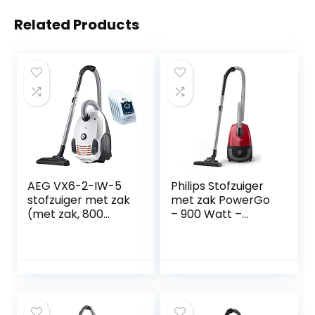
Related Products
AEG VX6-2-IW-5
Philips Stofzuiger
stofzuiger met zak
met zak PowerGo
(met zak, 800
– 900 Watt –
watt, incl. 5x extra
Actieradius van 9
stofzakken, 9 m
meter – Met
actieradius, zachte
allergiefilter –
wielen, 3,5 liter
Geschikt voor alle
stofzuigerzak,wasb
vloeren –
aar Hygiene Filter)
Stofcapaciteit van
wit
3 liter – Instelbare