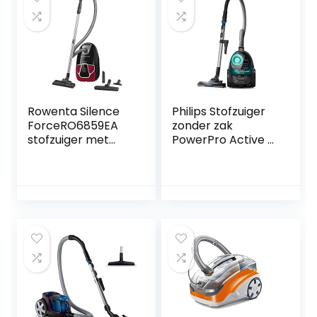
zuigkracht –
FC8243/09
Rowenta Silence
Philips Stofzuiger
ForceRO6859EA
zonder zak
stofzuiger met
PowerPro Active –
zak,4,5
750 Watt –
Liter,zwart/rood
Actieradius van 9
meter – Eenvoudig
en hygienisch te
legen – Licht en
compact – 1.5 Liter
stofcapaciteit –
FC9555/09