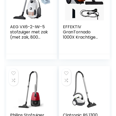
AEG VX6-2-IW-5
EFFEKTIV
stofzuiger met zak
GranTornado
(met zak, 800
1000X Krachtige
watt, incl. 5x extra
Stofzuiger Zakloos,
stofzakken, 9 m
Cycloonisch 1200W
actieradius, zachte
Kracht Compacte
wielen, 3,5 liter
Stofzuiger,
stofzuigerzak,wasb
85000Pa
aar Hygiene Filter)
Zuigkracht, 1.5L
wit
Capaciteit, Motor
met Laag
Geluidsniveau
76dB, HEPA-Filter,
6m kabel
Philips Stofzuiger
Clatronic BS 1300