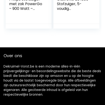
met zak PowerGo
Stofzuiger, 5-
– 900 Watt –
voudig
Actieradius van 9
microfiltersystee
meter – Met
m, roestvrijstalen
allergiefilter –
telescopische buis,
Geschikt voor alle
schakelbare
vloeren –
vloerborstel,
Stofcapaciteit van
draaggreep, wit
3 liter – Instelbare
zuigkracht –
FC8243/09
Over ons
Dekruimel-Vorst.be is een moderne alles-in-één
prijsvergelijkings- en beoordelingswebsite die de beste deals
biedt die beschikbaar zijn op amazon en u op de hoogte
houdt via de laatst toegevoegde blogs. Alle afbeeldingen
zijn auteursrechtelijk beschermd door hun respectievelijke
eigenaren. Alle geciteerde inhoud is afgeleid van hun
respectievelijke bronnen.