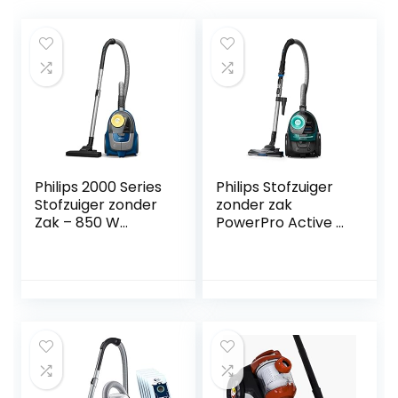
Philips 2000 Series
Philips Stofzuiger
Stofzuiger zonder
zonder zak
Zak – 850 W
PowerPro Active –
Vermogen Met
750 Watt –
Super Clean
Actieradius van 9
Luchtfilter en
meter – Eenvoudig
Multifunctionele
en hygienisch te
Mondstuk
legen – Licht en
(Xb2125/09)
compact – 1.5 Liter
stofcapaciteit –
FC9555/09