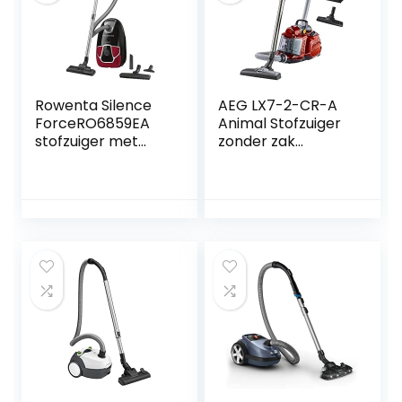
Rowenta Silence
AEG LX7-2-CR-A
ForceRO6859EA
Animal Stofzuiger
stofzuiger met
zonder zak
zak,4,5
(zakloos,750 w,
Liter,zwart/rood
met zuigmondset
voor
dierenharen,turbo
borstel,
parketzuigmond,
1,4 l stofcontainer,
wasbaar Hygiene
Filter, 9 m
actieradius) rood