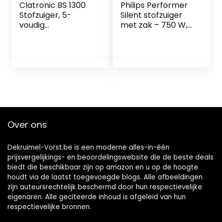
Clatronic BS 1300
Philips Performer
Stofzuiger, 5-
Silent stofzuiger
voudig
met zak – 750 W,
microfiltersystee
TriActive+-LED-
m, roestvrijstalen
mondstuk, turbo-
telescopische buis,
miniborstel, met
schakelbare
allergiefilter
vloerborstel,
(FC8787/09)
draaggreep, wit
Over ons
Dekruimel-Vorst.be is een moderne alles-in-één
prijsvergelijkings- en beoordelingswebsite die de beste deals
biedt die beschikbaar zijn op amazon en u op de hoogte
houdt via de laatst toegevoegde blogs. Alle afbeeldingen
zijn auteursrechtelijk beschermd door hun respectievelijke
eigenaren. Alle geciteerde inhoud is afgeleid van hun
respectievelijke bronnen.