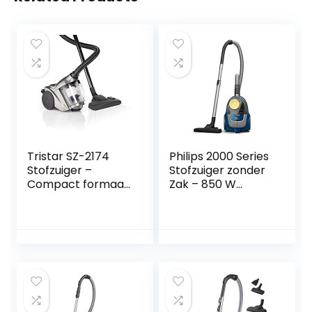
Tristar SZ-2174
Philips 2000 Series
Stofzuiger –
Stofzuiger zonder
Compact formaat
Zak – 850 W
– Zakloos
Vermogen Met
Super Clean
Luchtfilter en
Multifunctionele
Mondstuk
(Xb2125/09)