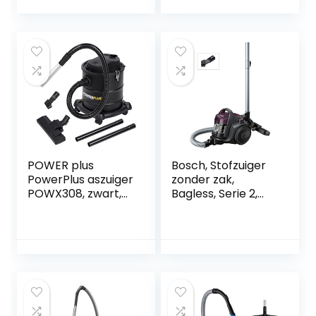
en Triactive Ultra-
Mondstuk
(Xb9154/09)
POWER plus
Bosch, Stofzuiger
PowerPlus aszuiger
zonder zak,
POWX308, zwart,
Bagless, Serie 2,
20 liter
Paars