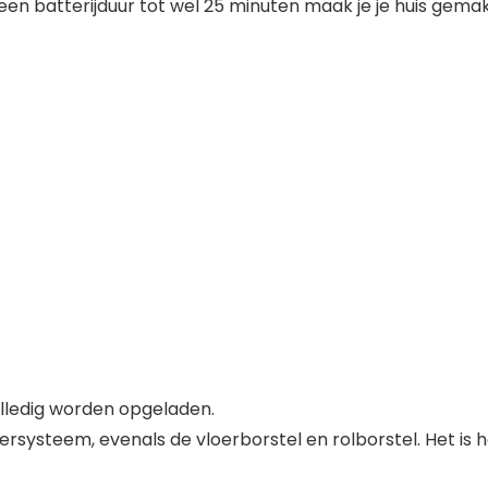
n een batterijduur tot wel 25 minuten maak je je huis gemak
olledig worden opgeladen.
ltersysteem, evenals de vloerborstel en rolborstel. Het is