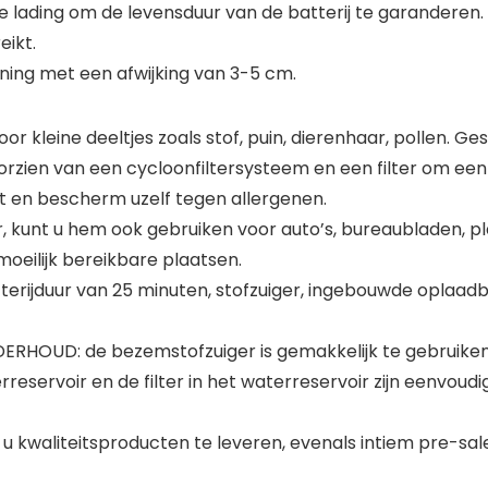
e lading om de levensduur van de batterij te garanderen.
eikt.
ning met een afwijking van 3-5 cm.
eine deeltjes zoals stof, puin, dierenhaar, pollen. Gesc
oorzien van een cycloonfiltersysteem en een filter om een
kt en bescherm uzelf tegen allergenen.
, kunt u hem ook gebruiken voor auto’s, bureaubladen, pla
 moeilijk bereikbare plaatsen.
rijduur van 25 minuten, stofzuiger, ingebouwde oplaadbar
RHOUD: de bezemstofzuiger is gemakkelijk te gebruiken
rreservoir en de filter in het waterreservoir zijn eenvou
 kwaliteitsproducten te leveren, evenals intiem pre-sal