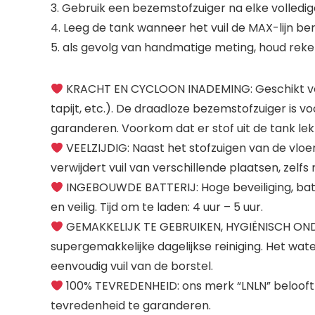
3. Gebruik een bezemstofzuiger na elke volledig
4. Leeg de tank wanneer het vuil de MAX-lijn ber
5. als gevolg van handmatige meting, houd reke
KRACHT EN CYCLOON INADEMING: Geschikt voor kl
tapijt, etc.). De draadloze bezemstofzuiger is v
garanderen. Voorkom dat er stof uit de tank le
VEELZIJDIG: Naast het stofzuigen van de vloer
verwijdert vuil van verschillende plaatsen, zelfs
INGEBOUWDE BATTERIJ: Hoge beveiliging, batte
en veilig. Tijd om te laden: 4 uur – 5 uur.
GEMAKKELIJK TE GEBRUIKEN, HYGIËNISCH ONDE
supergemakkelijke dagelijkse reiniging. Het wate
eenvoudig vuil van de borstel.
100% TEVREDENHEID: ons merk “LNLN” belooft u
tevredenheid te garanderen.