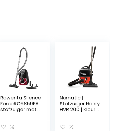
Rowenta Silence
Numatic |
ForceRO6859EA
Stofzuiger Henry
stofzuiger met
HVR 200 | Kleur :
zak,4,5
rood
Liter,zwart/rood