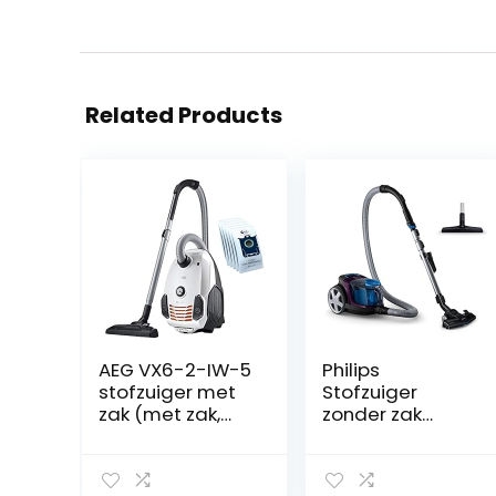
Related Products
AEG VX6-2-IW-5
Philips
stofzuiger met
Stofzuiger
zak (met zak,
zonder zak
800 watt, incl. 5x
PowerPro
extra
Compact –
stofzakken, 9 m
Compact en