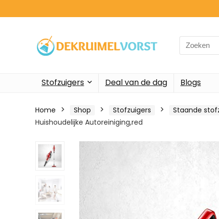
Search
for:
Stofzuigers
Deal van de dag
Blogs
Home
Shop
Stofzuigers
Staande stof
Huishoudelijke Autoreiniging,red