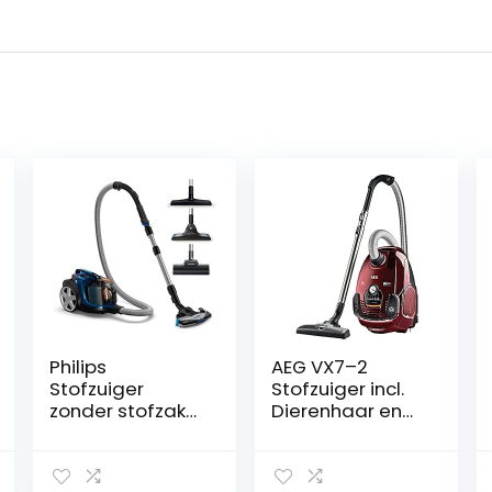
Philips
AEG VX7–2
Stofzuiger
Stofzuiger incl.
zonder stofzak
Dierenhaar en
PowerPro Expert
Turbomondstuk,
– 900 watt –
Rood
Krachtige