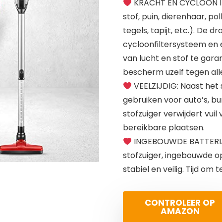
KRACHT EN CYCLOON INA
stof, puin, dierenhaar, po
tegels, tapijt, etc.). De 
cycloonfiltersysteem en e
van lucht en stof te gara
bescherm uzelf tegen all
VEELZIJDIG: Naast het 
gebruiken voor auto’s, bu
stofzuiger verwijdert vuil 
bereikbare plaatsen.
INGEBOUWDE BATTERIJ: H
stofzuiger, ingebouwde o
stabiel en veilig. Tijd om t
CONTROLEER OP
AMAZON