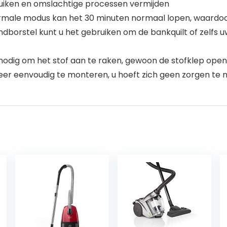
uiken en omslachtige processen vermijden
rmale modus kan het 30 minuten normaal lopen, waardoor 
rstel kunt u het gebruiken om de bankquilt of zelfs uw 
odig om het stof aan te raken, gewoon de stofklep opene
er eenvoudig te monteren, u hoeft zich geen zorgen te m