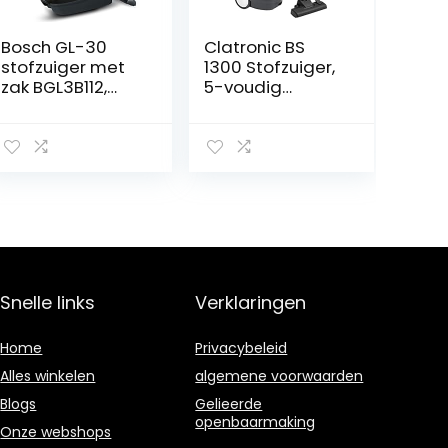
Bosch GL-30
Clatronic BS
stofzuiger met
1300 Stofzuiger,
zak BGL3B112,
5-voudig
sterke reiniging,
microfiltersyste
laag
em,
stroomverbruik,
roestvrijstalen
geschikt voor
telescopische
harde vloeren,
buis,
650 watt, zwart
schakelbare
vloerborstel,
draaggreep, wit
Snelle links
Verklaringen
Home
Privacybeleid
Alles winkelen
algemene voorwaarden
Blogs
Gelieerde
openbaarmaking
Onze webshops