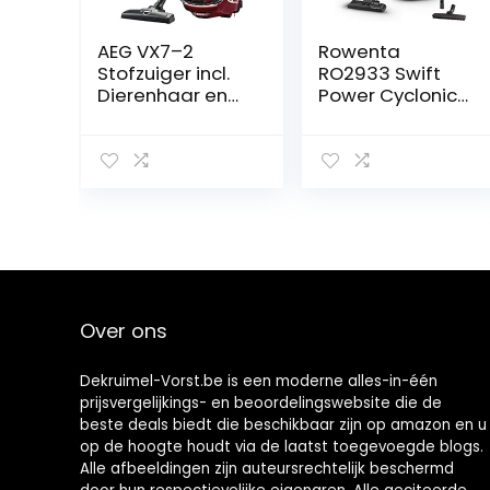
AEG VX7–2
Rowenta
Stofzuiger incl.
RO2933 Swift
Dierenhaar en
Power Cyclonic
Turbomondstuk,
Stofzuiger
Rood
zonder zak, 750
watt,
actieradius: 7,6
m, compact
formaat, sterke
prestaties
dankzij Effitech-
motor,
zwart/donkerro
Over ons
od
Dekruimel-Vorst.be is een moderne alles-in-één
prijsvergelijkings- en beoordelingswebsite die de
beste deals biedt die beschikbaar zijn op amazon en u
op de hoogte houdt via de laatst toegevoegde blogs.
Alle afbeeldingen zijn auteursrechtelijk beschermd