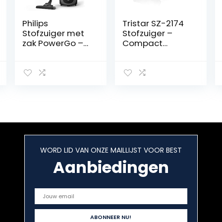
Philips
Tristar SZ-2174
Stofzuiger met
Stofzuiger –
zak PowerGo –
Compact
900 Watt –
formaat –
Actieradius van
Zakloos
9 meter – Met
allergiefilter –
Geschikt voor
alle vloeren –
Stofcapaciteit
van 3 liter –
Instelbare
zuigkracht –
WORD LID VAN ONZE MAILLIJST VOOR BEST
FC8243/09
Aanbiedingen