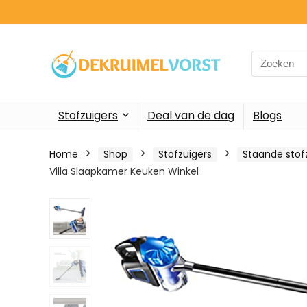
Search
for:
Stofzuigers
Deal van de dag
Blogs
Home
Shop
Stofzuigers
Staande stof
Villa Slaapkamer Keuken Winkel