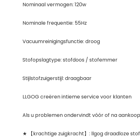
Nominaal vermogen: 120w
Nominale frequentie: 55Hz
Vacuumreinigingsfunctie: droog
Stofopslagtype: stofdoos / stofemmer
Stijlstofzuigerstijl: draagbaar
LLGOG creëren intieme service voor klanten
Als u problemen ondervindt vóór of na aankoop
★ 【krachtige zuigkracht】: llgog draadloze stofz