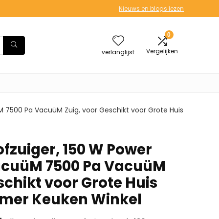
Nieuws en blogs lezen
0
Vergelijken
verlanglijst
M 7500 Pa VacuüM Zuig, voor Geschikt voor Grote Huis
ofzuiger, 150 W Power
acuüM 7500 Pa VacuüM
schikt voor Grote Huis
amer Keuken Winkel