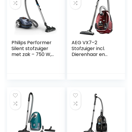
Philips Performer
AEG VX7–2
Silent stofzuiger
Stofzuiger incl.
met zak – 750 W,
Dierenhaar en
TriActive+-LED-
Turbomondstuk,
mondstuk, turbo-
Rood
miniborstel, met
allergiefilter
(FC8787/09)