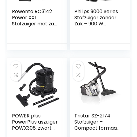
Rowenta RO3142
Philips 9000 Series
Power XXL
Stofzuiger zonder
Stofzuiger met zak
Zak – 900 W
– Met XXL inhoud
Vermogen, Voor
van 4,5 liter – XXL
Elk Vloertype met
snoer van 8,4
H13-Allergiefilter
meter
en Triactive Ultra-
Mondstuk
(Xb9154/09)
POWER plus
Tristar SZ-2174
PowerPlus aszuiger
Stofzuiger –
POWX308, zwart,
Compact formaat
20 liter
– Zakloos