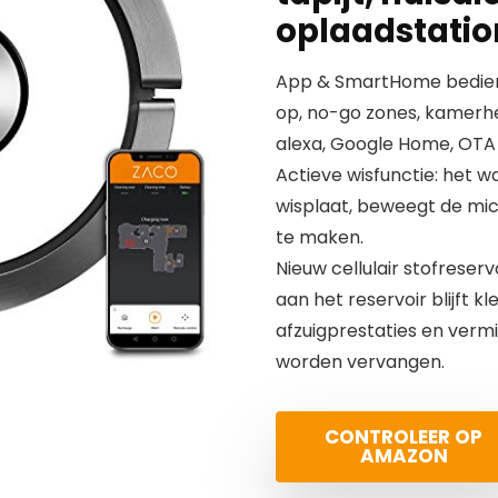
oplaadstatio
App & SmartHome bedieni
op, no-go zones, kamerher
alexa, Google Home, OTA 
Actieve wisfunctie: het 
wisplaat, beweegt de micr
te maken.
Nieuw cellulair stofreser
aan het reservoir blijft k
afzuigprestaties en verm
worden vervangen.
CONTROLEER OP
AMAZON