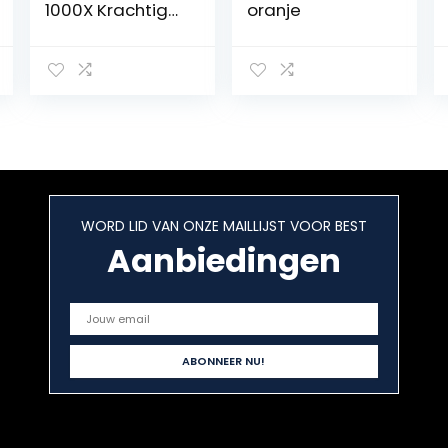
1000X Krachtige
oranje
Stofzuiger
Zakloos,
Cycloonisch
1200W Kracht
Compacte
Stofzuiger,
85000Pa
Zuigkracht, 1.5L
Capaciteit,
Motor met Laag
WORD LID VAN ONZE MAILLIJST VOOR BEST
Geluidsniveau
76dB, HEPA-
Aanbiedingen
Filter, 6m kabel