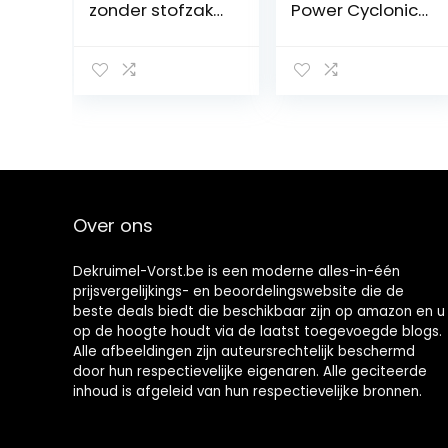
zonder stofzak
Power Cyclonic
PowerPro Expert
Stofzuiger
– 900 watt –
zonder zak, 750
Krachtige
watt,
reiniging – Filtert
actieradius: 7,6
fijnstof – Alle
m, compact
vloertypen –
formaat, sterke
Ideaal voor
prestaties
mensen met
dankzij Effitech-
huisdieren –
motor,
Eenvoudig te
zwart/donkerro
Over ons
legen stofbak –
od
Meerkleurig –
FC9745/09
Dekruimel-Vorst.be is een moderne alles-in-één
prijsvergelijkings- en beoordelingswebsite die de
beste deals biedt die beschikbaar zijn op amazon en u
op de hoogte houdt via de laatst toegevoegde blogs.
Alle afbeeldingen zijn auteursrechtelijk beschermd
door hun respectievelijke eigenaren. Alle geciteerde
inhoud is afgeleid van hun respectievelijke bronnen.