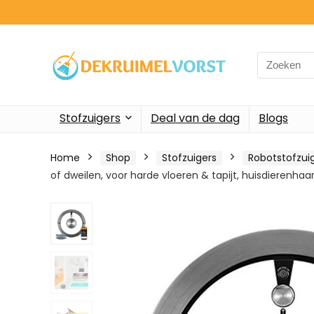
Search
for:
Stofzuigers
Deal van de dag
Blogs
Home
Shop
Stofzuigers
Robotstofzui
of dweilen, voor harde vloeren & tapijt, huisdierenha