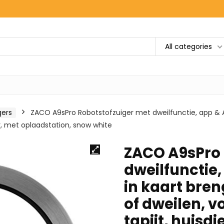
All categories
gers
ZACO A9sPro Robotstofzuiger met dweilfunctie, app & Al
ar, met oplaadstation, snow white
ZACO A9sPro 
dweilfunctie,
in kaart bren
of dweilen, v
tapijt, huisd