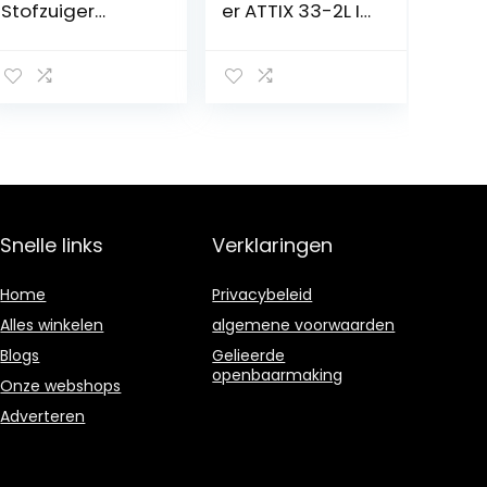
Stofzuiger
er ATTIX 33-2L IC
zonder zak
(industriële
(zakloos,750 w,
stofzuiger met
met
automatische
zuigmondset
inschakeling,
voor
softstart,
dierenharen,turb
toerentalregelin
oborstel,
g, reservoir 30 l,
parketzuigmond
kabellengte 7,5
, 1,4 l
m,
stofcontainer,
luchthoeveelhei
Snelle links
Verklaringen
wasbaar
d 4500 l/min)
Hygiene Filter, 9
107412103
m actieradius)
Home
Privacybeleid
rood
Alles winkelen
algemene voorwaarden
Blogs
Gelieerde
openbaarmaking
Onze webshops
Adverteren