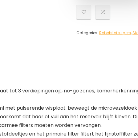
Categories:
Robotstofzuigers
,
St
 tot 3 verdiepingen op, no-go zones, kamerherkenning, t
 ml met pulserende wisplaat, beweegt de microvezeldoek a
oorkomt dat haar of vuil aan het reservoir blijft kleven. D
waarmee filters moeten worden vervangen.
fdeeltjes en het primaire filter filtert het fijnstoffilter z