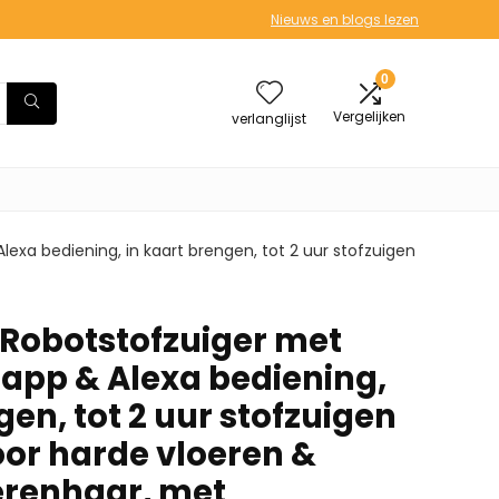
Nieuws en blogs lezen
0
Vergelijken
verlanglijst
exa bediening, in kaart brengen, tot 2 uur stofzuigen
Robotstofzuiger met
 app & Alexa bediening,
gen, tot 2 uur stofzuigen
oor harde vloeren &
ierenhaar, met