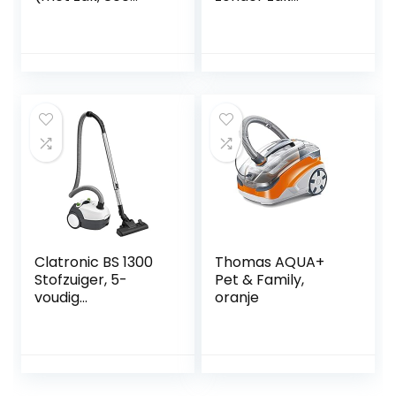
watt, incl. 5x extra
(zakloos,750 w,
stofzakken, 9 m
met zuigmondset
actieradius, zachte
voor
wielen, 3,5 liter
dierenharen,turbo
stofzuigerzak,wasb
borstel,
aar Hygiene Filter)
parketzuigmond,
wit
1,4 l stofcontainer,
wasbaar Hygiene
Filter, 9 m
actieradius) rood
Clatronic BS 1300
Thomas AQUA+
Stofzuiger, 5-
Pet & Family,
voudig
oranje
microfiltersystee
m, roestvrijstalen
telescopische buis,
schakelbare
vloerborstel,