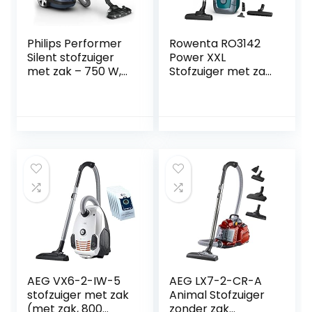
Philips Performer
Rowenta RO3142
Silent stofzuiger
Power XXL
met zak – 750 W,
Stofzuiger met zak
TriActive+-LED-
– Met XXL inhoud
mondstuk, turbo-
van 4,5 liter – XXL
miniborstel, met
snoer van 8,4
allergiefilter
meter
(FC8787/09)
AEG VX6-2-IW-5
AEG LX7-2-CR-A
stofzuiger met zak
Animal Stofzuiger
(met zak, 800
zonder zak