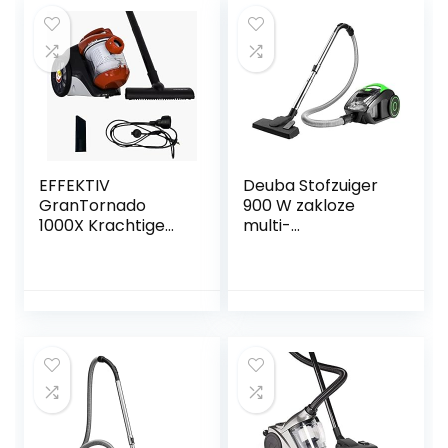
EFFEKTIV
Deuba Stofzuiger
GranTornado
900 W zakloze
1000X Krachtige
multi-
Stofzuiger Zakloos,
cycloonstofzuiger,
Cycloonisch 1200W
krachtige
Kracht Compacte
volumeregelaar,
Stofzuiger,
wasbare HEPA-
85000Pa
filter, groen
Zuigkracht, 1.5L
Capaciteit, Motor
met Laag
Geluidsniveau
76dB, HEPA-Filter,
6m kabel