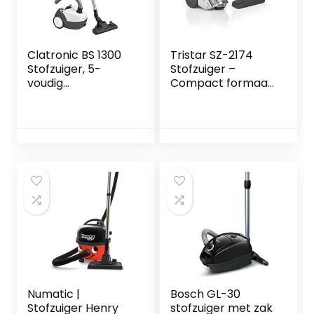
Clatronic BS 1300
Tristar SZ-2174
Stofzuiger, 5-
Stofzuiger –
voudig
Compact formaat
microfiltersystee
– Zakloos
m, roestvrijstalen
telescopische buis,
schakelbare
vloerborstel,
draaggreep, wit
Numatic |
Bosch GL-30
Stofzuiger Henry
stofzuiger met zak