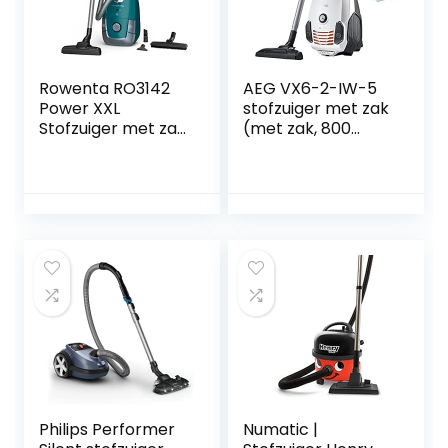
107412103
Rowenta RO3142
AEG VX6-2-IW-5
Power XXL
stofzuiger met zak
Stofzuiger met zak
(met zak, 800
– Met XXL inhoud
watt, incl. 5x extra
van 4,5 liter – XXL
stofzakken, 9 m
snoer van 8,4
actieradius, zachte
meter
wielen, 3,5 liter
stofzuigerzak,wasb
aar Hygiene Filter)
wit
Philips Performer
Numatic |