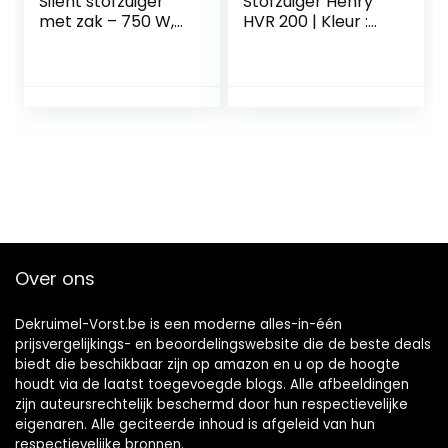
Silent stofzuiger
Stofzuiger Henry
met zak – 750 W,
HVR 200 | Kleur :
TriActive+-LED-
rood
mondstuk, turbo-
miniborstel, met
allergiefilter
(FC8787/09)
Over ons
Dekruimel-Vorst.be is een moderne alles-in-één
prijsvergelijkings- en beoordelingswebsite die de beste deals
biedt die beschikbaar zijn op amazon en u op de hoogte
houdt via de laatst toegevoegde blogs. Alle afbeeldingen
zijn auteursrechtelijk beschermd door hun respectievelijke
eigenaren. Alle geciteerde inhoud is afgeleid van hun
respectievelijke bronnen.