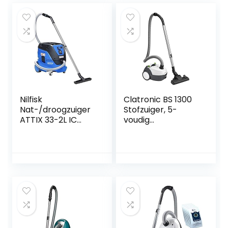
Nilfisk
Clatronic BS 1300
Nat-/droogzuiger
Stofzuiger, 5-
ATTIX 33-2L IC
voudig
(industriële
microfiltersystee
stofzuiger met
m, roestvrijstalen
automatische
telescopische buis,
inschakeling,
schakelbare
softstart,
vloerborstel,
toerentalregeling,
draaggreep, wit
reservoir 30 l,
kabellengte 7,5 m,
luchthoeveelheid
4500 l/min)