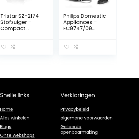
Tristar SZ-2174
Philips Domestic
Stofzuiger –
Appliances –
Compact
FC9747/09
formaat –
PowerPro Expert
Zakloos
7000-serie –
Stofzuiger
zonder zak –
TriActive+ LED-
mondstuk – Incl.
Allergiefilter –
900 watt –
Glanzend zwart
Snelle links
Verklaringen
Home
Privacybeleid
Alles winkelen
algemene voorwaarden
Blogs
Gelieerde
openbaarmaking
Onze webshops