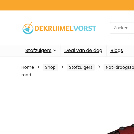
Search
for:
Stofzuigers
Deal van de dag
Blogs
Home
Shop
Stofzuigers
Nat-droogsto
rood