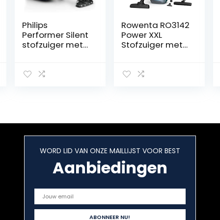
Philips
Rowenta RO3142
Performer Silent
Power XXL
stofzuiger met
Stofzuiger met
zak – 750 W,
zak – Met XXL
TriActive+-LED-
inhoud van 4,5
mondstuk,
liter – XXL snoer
turbo-
van 8,4 meter
miniborstel, met
allergiefilter
(FC8787/09)
WORD LID VAN ONZE MAILLIJST VOOR BEST
Aanbiedingen