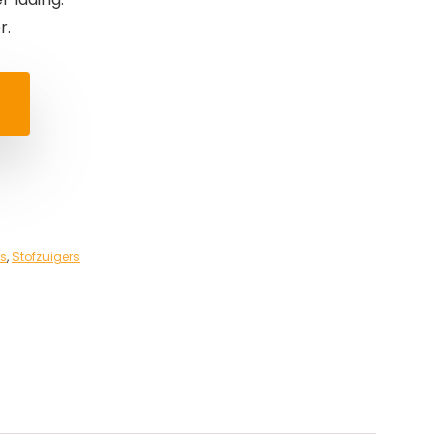
r.
rs
,
Stofzuigers