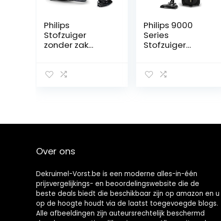
Philips
Philips 9000
Stofzuiger
Series
zonder zak
Stofzuiger
PowerPro
zonder Zak –
Compact –
900 W
Compact en
Vermogen, Voor
krachtig – 900
Elk Vloertype
Watt vermogen
met H13-
– Met
Allergiefilter en
allergiefilter –
Triactive Ultra-
Mondstuk reinigt
Mondstuk
in 3 richtingen –
(Xb9154/09)
Eenvoudig te
Over ons
legen stofbak –
Geïntegreerde
borstel –
Dekruimel-Vorst.be is een moderne alles-in-één
FC9333/09
prijsvergelijkings- en beoordelingswebsite die de
beste deals biedt die beschikbaar zijn op amazon en u
op de hoogte houdt via de laatst toegevoegde blogs.
Alle afbeeldingen zijn auteursrechtelijk beschermd