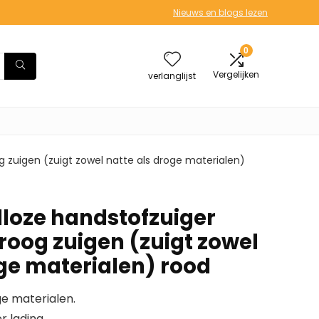
Nieuws en blogs lezen
0
Vergelijken
verlanglijst
 zuigen (zuigt zowel natte als droge materialen)
loze handstofzuiger
roog zuigen (zuigt zowel
oge materialen) rood
ge materialen.
r lading.