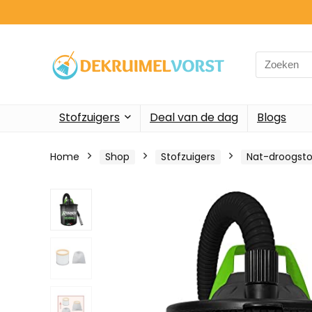
Search
for:
Stofzuigers
Deal van de dag
Blogs
Home
Shop
Stofzuigers
Nat-droogsto