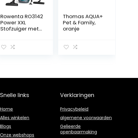
Rowenta RO3142
Thomas AQUA+
Power XXL
Pet & Family,
Stofzuiger met
oranje
zak – Met XXL
inhoud van 4,5
liter – XXL snoer
van 8,4 meter
Snelle links
Verklaringen
Home
Privacybeleid
Alles winkelen
algemene voorwaarden
Blogs
Gelieerde
openbaarmaking
Onze webshops