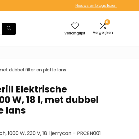
Nieuws en blogs lezen
0
Vergelijken
verlanglijst
 met dubbel filter en platte lans
ill Elektrische
000 W, 18 l, met dubbel
te lans
sch, 1000 W, 230 V, 18 l jerrycan – PRCEN001