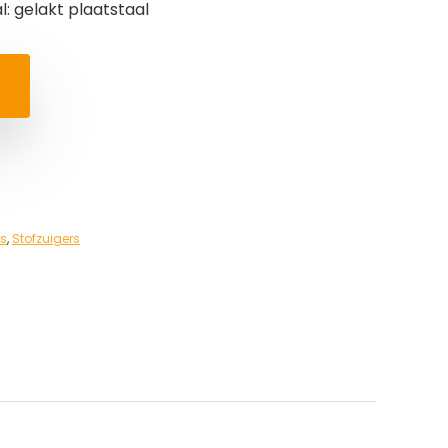
l: gelakt plaatstaal
rs
,
Stofzuigers