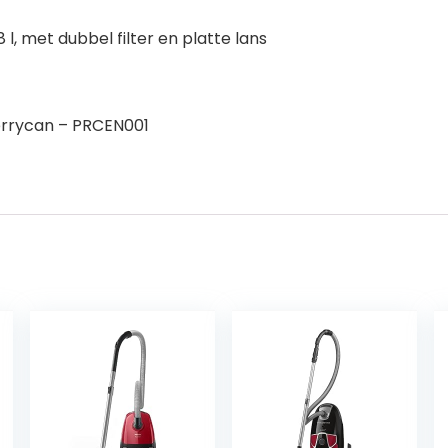
8 l, met dubbel filter en platte lans
 jerrycan – PRCEN001