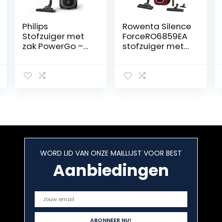
Philips
Rowenta Silence
Stofzuiger met
ForceRO6859EA
zak PowerGo –
stofzuiger met
900 Watt –
zak,4,5
Actieradius van
Liter,zwart/rood
9 meter – Met
allergiefilter –
Geschikt voor
alle vloeren –
Stofcapaciteit
van 3 liter –
Instelbare
zuigkracht –
WORD LID VAN ONZE MAILLIJST VOOR BEST
FC8243/09
Aanbiedingen