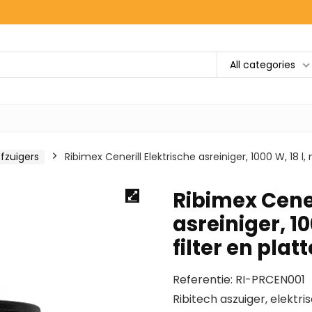
All categories
fzuigers
Ribimex Cenerill Elektrische asreiniger, 1000 W, 18 l,
Ribimex Cener
asreiniger, 1
filter en plat
Referentie: RI-PRCEN001
Ribitech aszuiger, elektri