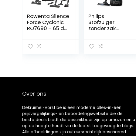
Rowenta Silence
Philips
Force Cyclonic
Stofzuiger
RO7690 – 65 dB
zonder zak
– Animal Kit –
PowerPro Active
Zeer stil
– 750 Watt –
65dB(A)-
Actieradius van
Innovatieve
9 meter –
Power Air borstel
Eenvoudig en
– Filtert 99,98%
hygienisch te
– 2,5L stofzak –
legen – Licht en
Ergo Comfort
compact – 1.5
handgreep
Liter
stofcapaciteit –
Over ons
FC9555/09
Dekruimel-Vorst.be is een moderne alles-in-één
prijsvergelijkings- en beoordelingswebsite die de
beste deals biedt die beschikbaar zijn op amazon en u
op de hoogte houdt via de laatst toegevoegde blogs.
Alle afbeeldingen zijn auteursrechtelijk beschermd