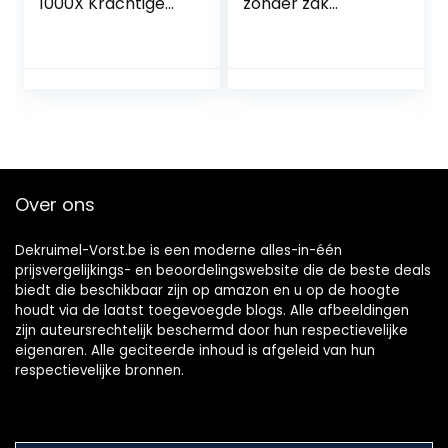
1000X Krachtige
zonder zak
Stofzuiger Zakloos,
(zakloos,750 w,
Cycloonisch 1200W
met zuigmondset
Kracht Compacte
voor
Stofzuiger,
dierenharen,turbo
85000Pa
borstel,
Zuigkracht, 1.5L
parketzuigmond,
Capaciteit, Motor
1,4 l stofcontainer,
met Laag
wasbaar Hygiene
Geluidsniveau
Filter, 9 m
Over ons
76dB, HEPA-Filter,
actieradius) rood
6m kabel
Dekruimel-Vorst.be is een moderne alles-in-één
prijsvergelijkings- en beoordelingswebsite die de beste deals
biedt die beschikbaar zijn op amazon en u op de hoogte
houdt via de laatst toegevoegde blogs. Alle afbeeldingen
zijn auteursrechtelijk beschermd door hun respectievelijke
eigenaren. Alle geciteerde inhoud is afgeleid van hun
respectievelijke bronnen.