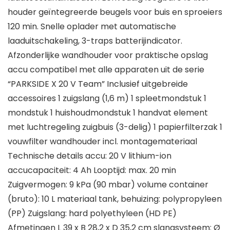
houder geïntegreerde beugels voor buis en sproeiers
120 min. Snelle oplader met automatische
laaduitschakeling, 3-traps batterijindicator.
Afzonderlijke wandhouder voor praktische opslag
accu compatibel met alle apparaten uit de serie
“PARKSIDE X 20 V Team” Inclusief uitgebreide
accessoires 1 zuigslang (1,6 m) 1 spleetmondstuk 1
mondstuk 1 huishoudmondstuk 1 handvat element
met luchtregeling zuigbuis (3-delig) 1 papierfilterzak 1
vouwfilter wandhouder incl. montagemateriaal
Technische details accu: 20 V lithium-ion
accucapaciteit: 4 Ah Looptijd: max. 20 min
Zuigvermogen: 9 kPa (90 mbar) volume container
(bruto): 10 L materiaal tank, behuizing: polypropyleen
(PP) Zuigslang: hard polyethyleen (HD PE)
Afmetingen L 39 x B 28,2 x D 35,2 cm slangsysteem: Ø