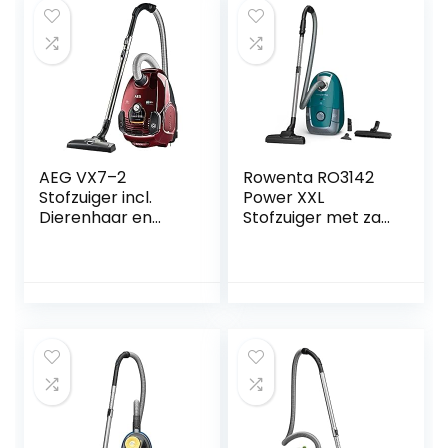
AEG VX7–2
Rowenta RO3142
Stofzuiger incl.
Power XXL
Dierenhaar en
Stofzuiger met zak
Turbomondstuk,
– Met XXL inhoud
Rood
van 4,5 liter – XXL
snoer van 8,4
meter