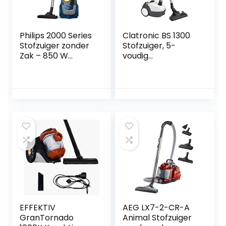
Philips 2000 Series
Clatronic BS 1300
Stofzuiger zonder
Stofzuiger, 5-
Zak – 850 W
voudig
Vermogen Met
microfiltersystee
Super Clean
m, roestvrijstalen
Luchtfilter en
telescopische buis,
Multifunctionele
schakelbare
Mondstuk
vloerborstel,
(Xb2125/09)
draaggreep, wit
EFFEKTIV
AEG LX7-2-CR-A
GranTornado
Animal Stofzuiger