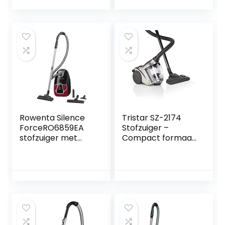
Geschikt voor alle
vloeren –
Stofcapaciteit van
3 liter – Instelbare
zuigkracht –
FC8243/09
Rowenta Silence
Tristar SZ-2174
ForceRO6859EA
Stofzuiger –
stofzuiger met
Compact formaat
zak,4,5
– Zakloos
Liter,zwart/rood