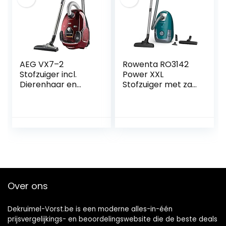
AEG VX7–2
Rowenta RO3142
Stofzuiger incl.
Power XXL
Dierenhaar en
Stofzuiger met zak
Turbomondstuk,
– Met XXL inhoud
Rood
van 4,5 liter – XXL
snoer van 8,4
meter
Over ons
Dekruimel-Vorst.be is een moderne alles-in-één
prijsvergelijkings- en beoordelingswebsite die de beste deals