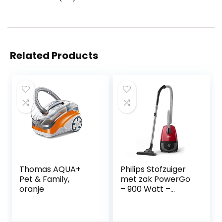
Related Products
Thomas AQUA+
Philips Stofzuiger
Pet & Family,
met zak PowerGo
oranje
– 900 Watt –
Actieradius van 9
meter – Met
allergiefilter –