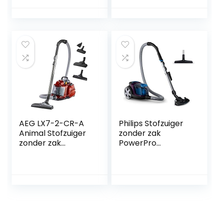
– Filtert fijnstof –
Alle vloertypen –
Ideaal voor
mensen met
huisdieren –
Eenvoudig te legen
stofbak –
Meerkleurig –
FC9745/09
AEG LX7-2-CR-A
Philips Stofzuiger
Animal Stofzuiger
zonder zak
zonder zak
PowerPro
(zakloos,750 w,
Compact –
met zuigmondset
Compact en
voor
krachtig – 900
dierenharen,turbo
Watt vermogen –
borstel,
Met allergiefilter –
parketzuigmond,
Mondstuk reinigt in
1,4 l stofcontainer,
3 richtingen –