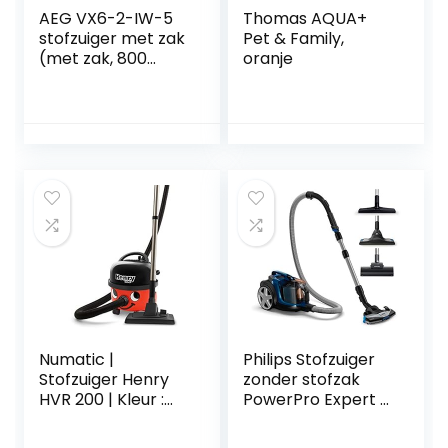
AEG VX6-2-IW-5
Thomas AQUA+
stofzuiger met zak
Pet & Family,
(met zak, 800
oranje
watt, incl. 5x extra
stofzakken, 9 m
actieradius, zachte
wielen, 3,5 liter
stofzuigerzak,wasb
aar Hygiene Filter)
wit
Numatic |
Philips Stofzuiger
Stofzuiger Henry
zonder stofzak
HVR 200 | Kleur :
PowerPro Expert –
rood
900 watt –
Krachtige reiniging