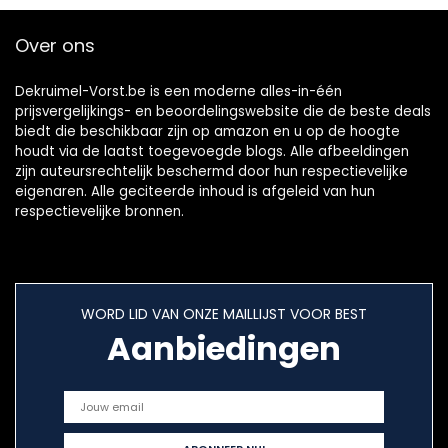
wasbaar Hygiene
Eenvoudig te legen
Filter, 9 m
stofbak –
Over ons
actieradius) rood
Geïntegreerde
borstel –
FC9333/09
Dekruimel-Vorst.be is een moderne alles-in-één
prijsvergelijkings- en beoordelingswebsite die de beste deals
biedt die beschikbaar zijn op amazon en u op de hoogte
houdt via de laatst toegevoegde blogs. Alle afbeeldingen
zijn auteursrechtelijk beschermd door hun respectievelijke
eigenaren. Alle geciteerde inhoud is afgeleid van hun
respectievelijke bronnen.
WORD LID VAN ONZE MAILLIJST VOOR BEST
Aanbiedingen