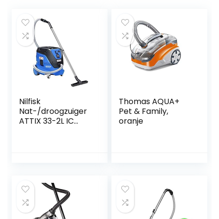
Nilfisk
Thomas AQUA+
Nat-/droogzuiger
Pet & Family,
ATTIX 33-2L IC
oranje
(industriële
stofzuiger met
automatische
inschakeling,
softstart,
toerentalregeling,
reservoir 30 l,
kabellengte 7,5 m,
luchthoeveelheid
4500 l/min)