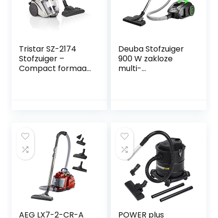
107412103
Tristar SZ-2174
Deuba Stofzuiger
Stofzuiger –
900 W zakloze
Compact formaat
multi-
– Zakloos
cycloonstofzuiger,
krachtige
volumeregelaar,
wasbare HEPA-
filter, groen
AEG LX7-2-CR-A
POWER plus