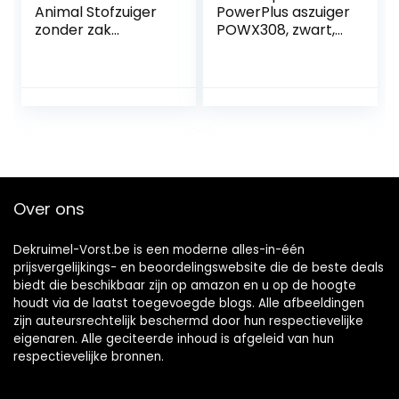
Animal Stofzuiger
PowerPlus aszuiger
zonder zak
POWX308, zwart,
(zakloos,750 w,
20 liter
met zuigmondset
voor
dierenharen,turbo
borstel,
parketzuigmond,
1,4 l stofcontainer,
wasbaar Hygiene
Filter, 9 m
Over ons
actieradius) rood
Dekruimel-Vorst.be is een moderne alles-in-één
prijsvergelijkings- en beoordelingswebsite die de beste deals
biedt die beschikbaar zijn op amazon en u op de hoogte
houdt via de laatst toegevoegde blogs. Alle afbeeldingen
zijn auteursrechtelijk beschermd door hun respectievelijke
eigenaren. Alle geciteerde inhoud is afgeleid van hun
respectievelijke bronnen.