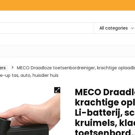
All categories
ers
MECO Draadloze toetsenbordreiniger, krachtige oplaadba
e-up tas, auto, huisdier huis
MECO Draadlo
krachtige op
Li-batterij, 
kruimels, kla
toetsenbord,