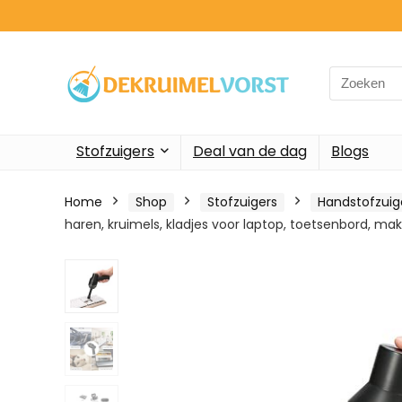
Search
for:
Stofzuigers
Deal van de dag
Blogs
Home
Shop
Stofzuigers
Handstofzuig
haren, kruimels, kladjes voor laptop, toetsenbord, mak