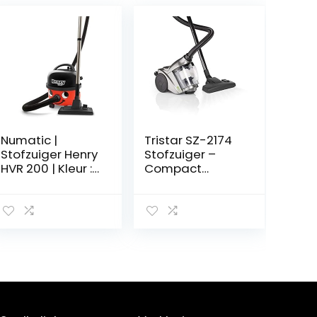
Numatic |
Tristar SZ-2174
Stofzuiger Henry
Stofzuiger –
HVR 200 | Kleur :
Compact
rood
formaat –
Zakloos