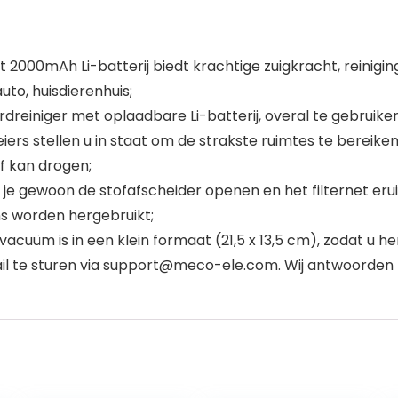
2000mAh Li-batterij biedt krachtige zuigkracht, reiniging
to, huisdierenhuis;
reiniger met oplaadbare Li-batterij, overal te gebruike
rs stellen u in staat om de strakste ruimtes te bereiken
f kan drogen;
n je gewoon de stofafscheider openen en het filternet eru
s worden hergebruikt;
cuüm is in een klein formaat (21,5 x 13,5 cm), zodat u 
l te sturen via support@meco-ele.com. Wij antwoorden b