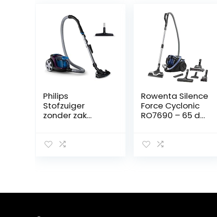
Philips
Rowenta Silence
Stofzuiger
Force Cyclonic
zonder zak
RO7690 – 65 dB
PowerPro
– Animal Kit –
Compact –
Zeer stil
Compact en
65dB(A)-
krachtig – 900
Innovatieve
Watt vermogen
Power Air borstel
– Met
– Filtert 99,98%
allergiefilter –
– 2,5L stofzak –
Mondstuk reinigt
Ergo Comfort
in 3 richtingen –
handgreep
Eenvoudig te