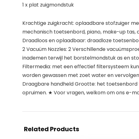
1 x plat zuigmondstuk
Krachtige zuigkracht: oplaadbare stofzuiger met 
mechanisch toetsenbord, piano, make-up tas, au
Draadloos en oplaadbaar: draadloze toetsenbord
2 Vacuüm Nozzles: 2 Verschillende vacuümsproeie
inademen terwijl het borstelmondstuk as en sto
Filtermedia: met een effectief filtersysteem ku
worden gewassen met zoet water en vervolgen
Draagbare handheld Grootte: het toetsenbord va
opruimen. ★ Voor vragen, welkom om ons e-mai
Related Products