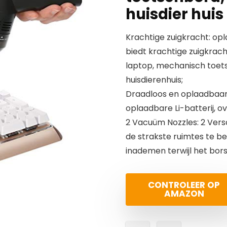
huisdier huis
Krachtige zuigkracht: op
biedt krachtige zuigkracht
laptop, mechanisch toets
huisdierenhuis;
Draadloos en oplaadbaar
oplaadbare Li-batterij, o
2 Vacuüm Nozzles: 2 Vers
de strakste ruimtes te be
inademen terwijl het bor
CONTROLEER OP
AMAZON