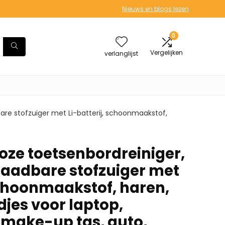
Nieuws en blogs lezen
0
Vergelijken
verlanglijst
re stofzuiger met Li-batterij, schoonmaakstof,
ze toetsenbordreiniger,
laadbare stofzuiger met
schoonmaakstof, haren,
djes voor laptop,
 make-up tas, auto,