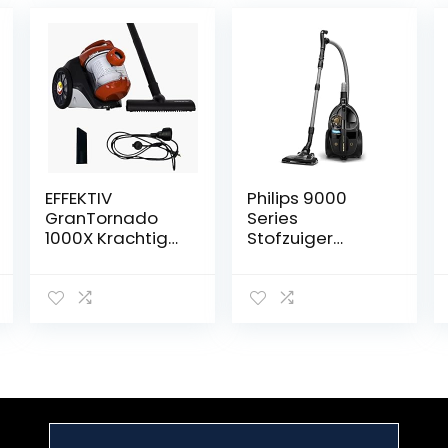
EFFEKTIV
Philips 9000
GranTornado
Series
1000X Krachtige
Stofzuiger
Stofzuiger
zonder Zak –
Zakloos,
900 W
Cycloonisch
Vermogen, Voor
1200W Kracht
Elk Vloertype
Compacte
met H13-
Stofzuiger,
Allergiefilter en
85000Pa
Triactive Ultra-
Zuigkracht, 1.5L
Mondstuk
Capaciteit,
(Xb9154/09)
Motor met Laag