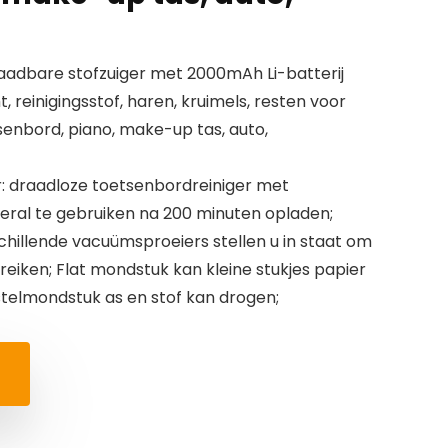
laadbare stofzuiger met 2000mAh Li-batterij
, reinigingsstof, haren, kruimels, resten voor
enbord, piano, make-up tas, auto,
: draadloze toetsenbordreiniger met
veral te gebruiken na 200 minuten opladen;
chillende vacuümsproeiers stellen u in staat om
reiken; Flat mondstuk kan kleine stukjes papier
stelmondstuk as en stof kan drogen;