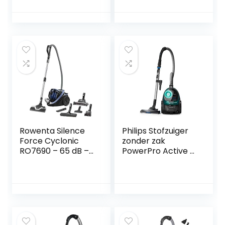
miniborstel, met
allergiefilter
(FC8787/09)
Rowenta Silence
Philips Stofzuiger
Force Cyclonic
zonder zak
RO7690 – 65 dB –
PowerPro Active –
Animal Kit – Zeer
750 Watt –
stil 65dB(A)-
Actieradius van 9
Innovatieve Power
meter – Eenvoudig
Air borstel – Filtert
en hygienisch te
99,98% – 2,5L
legen – Licht en
stofzak – Ergo
compact – 1.5 Liter
Comfort
stofcapaciteit –