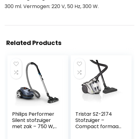
300 ml. Vermogen: 220 V, 50 Hz, 300 W.
Related Products
Philips Performer
Tristar SZ-2174
Silent stofzuiger
Stofzuiger –
met zak – 750 W,
Compact formaat
TriActive+-LED-
– Zakloos
mondstuk, turbo-