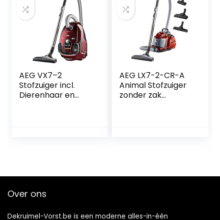
handgreep
FC9555/09
AEG VX7–2
AEG LX7-2-CR-A
Stofzuiger incl.
Animal Stofzuiger
Dierenhaar en
zonder zak
Turbomondstuk,
(zakloos,750 w,
Rood
met zuigmondset
voor
dierenharen,turbo
borstel,
parketzuigmond,
1,4 l stofcontainer,
wasbaar Hygiene
Filter, 9 m
Over ons
actieradius) rood
Dekruimel-Vorst.be is een moderne alles-in-één