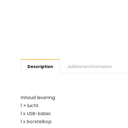
Description
Additional information
Inhoud levering:
1 × lucht.
1 x USB-kabel.
1 x borstelkop.