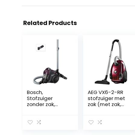
Related Products
Bosch,
AEG VX6-2-RR
Stofzuiger
stofzuiger met
zonder zak,
zak (met zak,
Bagless, Serie 2,
800 watt, 9 m
Paars
actieradius,
zachte wielen,
3,5 liter
stofzuigerzak,w