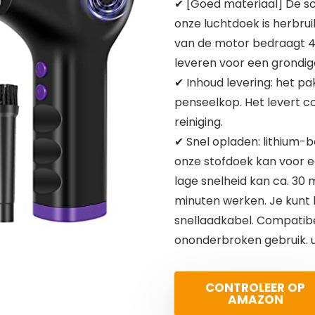
✔ [Goed materiaal] De sc
onze luchtdoek is herbru
van de motor bedraagt 4
leveren voor een grondige
✔ Inhoud levering: het pak
penseelkop. Het levert c
reiniging.
✔ Snel opladen: lithium-
onze stofdoek kan voor ee
lage snelheid kan ca. 30
minuten werken. Je kunt 
snellaadkabel. Compatibe
ononderbroken gebruik. 
CONTROLEER OP
AMAZON