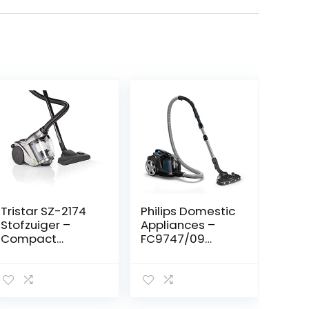
Tristar SZ-2174
Philips Domestic
Stofzuiger –
Appliances –
Compact
FC9747/09
formaat –
PowerPro Expert
Zakloos
7000-serie –
Stofzuiger
zonder zak –
TriActive+ LED-