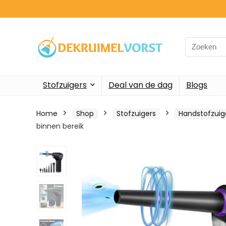
Search
for:
Stofzuigers
Deal van de dag
Blogs
Home
Shop
Stofzuigers
Handstofzuig
binnen bereik