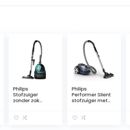
Philips
Philips
Stofzuiger
Performer Silent
zonder zak
stofzuiger met
PowerPro Active
zak – 750 W,
– 750 Watt –
TriActive+-LED-
Actieradius van
mondstuk,
9 meter –
turbo-
Eenvoudig en
miniborstel, met