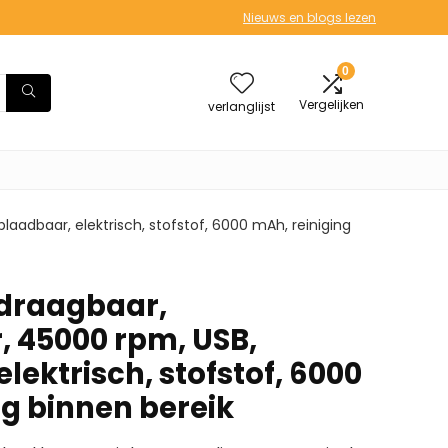
Nieuws en blogs lezen
0
Vergelijken
verlanglijst
laadbaar, elektrisch, stofstof, 6000 mAh, reiniging
 draagbaar,
, 45000 rpm, USB,
lektrisch, stofstof, 6000
ng binnen bereik