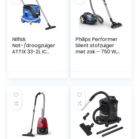
Nilfisk
Philips Performer
Nat-/droogzuiger
Silent stofzuiger
ATTIX 33-2L IC
met zak – 750 W,
(industriële
TriActive+-LED-
stofzuiger met
mondstuk, turbo-
automatische
miniborstel, met
inschakeling,
allergiefilter
softstart,
(FC8787/09)
toerentalregeling,
reservoir 30 l,
kabellengte 7,5 m,
luchthoeveelheid
4500 l/min)
107412103