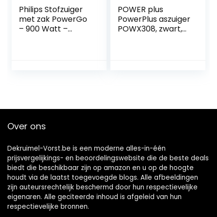
Philips Stofzuiger
POWER plus
met zak PowerGo
PowerPlus aszuiger
– 900 Watt –
POWX308, zwart,
Actieradius van 9
20 liter
meter – Met
allergiefilter –
Geschikt voor alle
vloeren –
Stofcapaciteit van
3 liter – Instelbare
zuigkracht –
FC8243/09
Over ons
Dekruimel-Vorst.be is een moderne alles-in-één
prijsvergelijkings- en beoordelingswebsite die de beste deals
biedt die beschikbaar zijn op amazon en u op de hoogte
houdt via de laatst toegevoegde blogs. Alle afbeeldingen
zijn auteursrechtelijk beschermd door hun respectievelijke
eigenaren. Alle geciteerde inhoud is afgeleid van hun
respectievelijke bronnen.