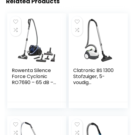
Related Products
Rowenta Silence
Clatronic BS 1300
Force Cyclonic
Stofzuiger, 5-
RO7690 – 65 dB –
voudig
Animal Kit – Zeer
microfiltersystee
stil 65dB(A)-
m, roestvrijstalen
Innovatieve Power
telescopische buis,
Air borstel – Filtert
schakelbare
99,98% – 2,5L
vloerborstel,
stofzak – Ergo
draaggreep, wit
Comfort
handgreep