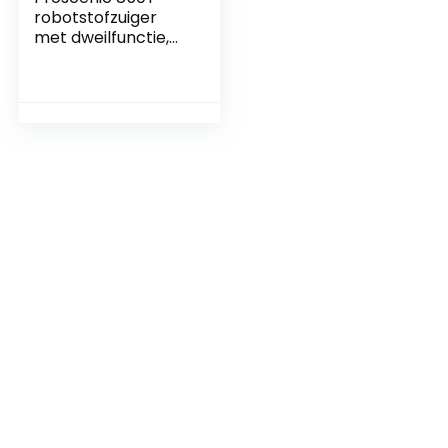
robotstofzuiger
met dweilfunctie,
3000 Pa
zuigvermogen op
tapijten en harde
vloeren,robotstofz
uiger, Alexa &
Google Home &
app-bediening,
robotstofzuiger
met dweilfunctie,
magneetband voor
begrenzing,Magnet
ische strips kunnen
worden gebruikt
om beperkte
gebieden in te
stellen,Vegen en
dweilen tegelijk