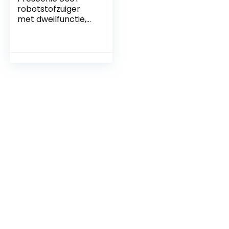
robotstofzuiger
met dweilfunctie,
3000 Pa
zuigvermogen op
tapijten en harde
vloeren,robotstofz
uiger, Alexa &
Google Home &
app-bediening,
robotstofzuiger
met dweilfunctie,
magneetband voor
begrenzing,Magnet
ische strips kunnen
worden gebruikt
om beperkte
gebieden in te
stellen,Vegen en
dweilen tegelijk