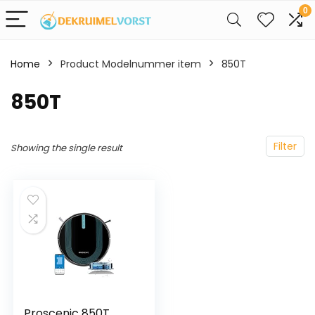
0
Home
Product Modelnummer item
‎850T
‎850T
Filter
Showing the single result
Proscenic 850T