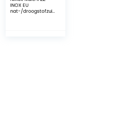
INOX EU
nat-/droogstofzuig
er, voor reiniging
binnen en buiten,
inhoud 22 liter, 1200
W
ingangsvermogen,
230 V (blauw)