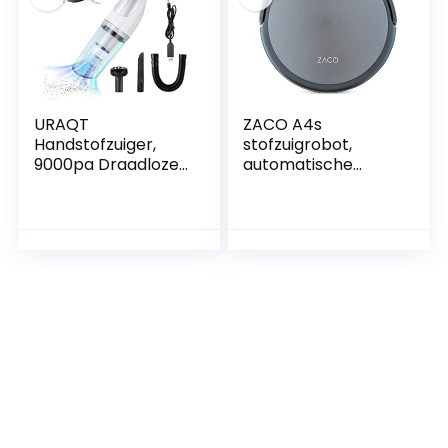
Google Home
bediening
URAQT
ZACO A4s
Handstofzuiger,
stofzuigrobot,
9000pa Draadloze
automatische
Handstofzuiger
stofzuigrobot,
120W 30 Min Werk
borstel voor
Draagbare
kortpolig tapijt,
Handstofzuiger USB
stille werking meer
Oplaadbare
dan 2 uur
Stofzuiger Mini
stofzuigen,
Handstofzuiger
valbeveiliging,
Krachtige
zakloos,
Stofzuiger voor
stofreservoir
Thuis Auto Kantoor
450ml,
oplaadstation