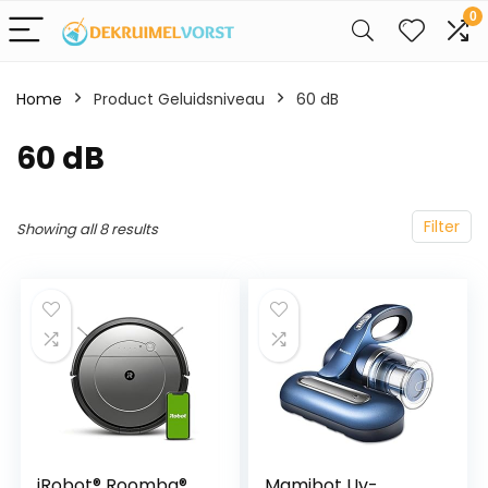
0
Home
Product Geluidsniveau
‎60 dB
‎60 dB
Filter
Showing all 8 results
iRobot® Roomba®
Mamibot Uv-