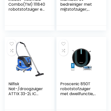
Combo(TM) 111840
bedreiniger met
robotstofzuiger en
mijtstofzuiger,
dweilrobot met
draadloze
wifi-verbinding en
handmatrasreinige
meerdere
r, kiemdodende
reinigingsmodi –
lamp van type U
Hoog
met krachtige
zuigvermogen –
zuigvacuüm, voor
Dagelijks dweilen –
dierenharen voor
Persoonlijke
bedden, kussens,
aanbevelingen
banken en tapijten
Nilfisk
Proscenic 850T
Nat-/droogzuiger
robotstofzuiger
ATTIX 33-2L IC
met dweilfunctie,
(industriële
3000 Pa
stofzuiger met
zuigvermogen op
automatische
tapijten en harde